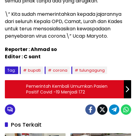
semua pihak tanpa ada yang dirugikan.
\” Kita sudah memerintahkan kepada jajarannya
dari seluruh Kepala OPD, Camat, Lurah dan Kades
untuk terus mensosialisasikan kewaspadaan
penyebaran virus corona.\” Ucap Maryoto.
Reporter : Ahmad so
Editor : C sant
Tag:
bupati
corona
tulungagung
Pemerintah Kembali Umumkan Pasien
Positif Covid -19 Menjadi 172
Pos Terkait