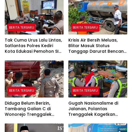
BERITA TERBARU
BERITA TERBARU
Tak Cuma Urus Lalu Lintas,
Krisis Air Bersih Meluas,
Satlantas Polres Kediri
Blitar Masuk Status
Kota Edukasi Pemohon SIM
Tanggap Darurat Bencana
Soal Hoaks Hingga
Hingga Oktober
Pelatihan AI
BERITA TERBARU
BERITA TERBARU
Diduga Belum Berizin,
Gugah Nasionalisme di
Tambang Galian C di
Jalanan, Polantas
Wonorejo Trenggalek
Trenggalek Kagetkan
Dihentikan Pemkab
Pengendara Lewat Aksi Ini