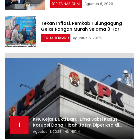
Kemerdekaan RI
BERITA NASIONAL
Agustus 6, 2026
Tekan Inflasi, Pemkab Tulungagung
Gelar Pangan Murah Selama 3 Hari
BERITA TERBARU
Agustus 6, 2026
KPK Kejar Bukti Baru: Lima Saksi Kasus
1
Korupsi Dana Hibah Jatim Diperiksa di
Trenggalek
Agustus 11, 2025
48114