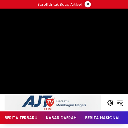
Langsung
×
Scroll Untuk Baca Artikel
ke
konten
BERITA TERBARU
KABAR DAERAH
BERITA NASIONAL