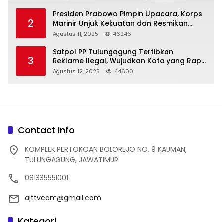
Presiden Prabowo Pimpin Upacara, Korps
2
Marinir Unjuk Kekuatan dan Resmikan
Struktur Baru
Agustus 11, 2025
46246
Satpol PP Tulungagung Tertibkan
3
Reklame Ilegal, Wujudkan Kota yang Rapi
dan Indah
Agustus 12, 2025
44600
Contact Info
KOMPLEK PERTOKOAN BOLOREJO NO. 9 KAUMAN,
TULUNGAGUNG, JAWATIMUR
081335551001
ajttvcom@gmail.com
Kategori