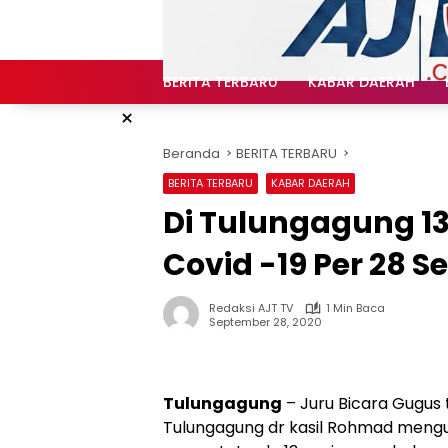
Langsung
ke
konten
BERITA TERBARU
KABAR DAERAH
×
Beranda
BERITA TERBARU
BERITA TERBARU
KABAR DAERAH
Di Tulungagung 1
Covid -19 Per 28 
Redaksi AJT TV
1 Min Baca
September 28, 2020
Tulungagung
– Juru Bicara Gugus
Tulungagung dr kasil Rohmad meng