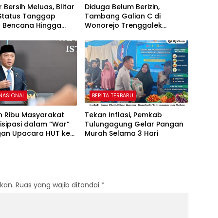
ir Bersih Meluas, Blitar
Diduga Belum Berizin,
Status Tanggap
Tambang Galian C di
t Bencana Hingga
Wonorejo Trenggalek
r
Dihentikan Pemkab
 NASIONAL
BERITA TERBARU
n Ribu Masyarakat
Tekan Inflasi, Pemkab
isipasi dalam “War”
Tulungagung Gelar Pangan
an Upacara HUT ke-
Murah Selama 3 Hari
erdekaan RI
kan.
Ruas yang wajib ditandai
*