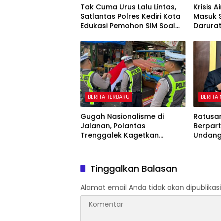
Tak Cuma Urus Lalu Lintas,
Krisis A
Satlantas Polres Kediri Kota
Masuk 
Edukasi Pemohon SIM Soal
Darura
Hoaks Hingga Pelatihan AI
Oktobe
BERITA TERBARU
BERITA
Gugah Nasionalisme di
Ratusa
Jalanan, Polantas
Berpart
Trenggalek Kagetkan
Undang
Pengendara Lewat Aksi Ini
81 Kem
Tinggalkan Balasan
Alamat email Anda tidak akan dipublikasi