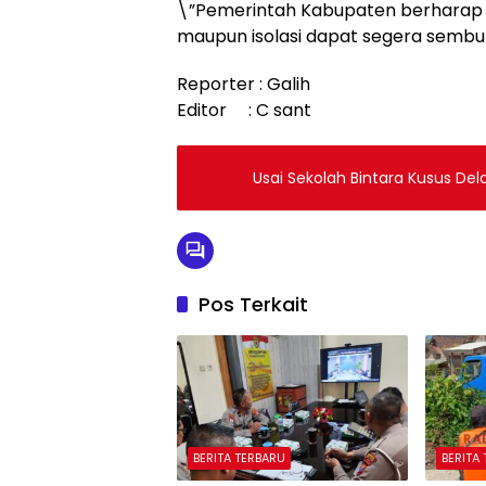
\”Pemerintah Kabupaten berharap 
maupun isolasi dapat segera sembuh
Reporter : Galih
Editor : C sant
Usai Sekolah Bintara Kusus Del
Pos Terkait
BERITA TERBARU
BERITA