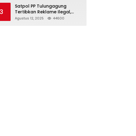
Struktur Baru
Satpol PP Tulungagung
3
Tertibkan Reklame Ilegal,
Wujudkan Kota yang Rapi
Agustus 12, 2025
44600
dan Indah