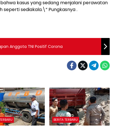
bahwa kasus yang sedang menjalani perawatan
 seperti sediakala.\” Pungkasnya .
apan Anggota TNI Positif Corona
 TERBARU
BERITA TERBARU