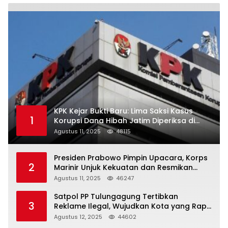
KPK Kejar Bukti Baru: Lima Saksi Kasus
1
Korupsi Dana Hibah Jatim Diperiksa di
Trenggalek
Agustus 11, 2025
48115
Presiden Prabowo Pimpin Upacara, Korps
2
Marinir Unjuk Kekuatan dan Resmikan
Struktur Baru
Agustus 11, 2025
46247
Satpol PP Tulungagung Tertibkan
3
Reklame Ilegal, Wujudkan Kota yang Rapi
dan Indah
Agustus 12, 2025
44602