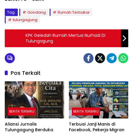
Tag:
Gondang
Rumah Terbakar
tulungagung
KPK Geledah Rumah Mertua Nurhadi Di
Tulungagung
Pos Terkait
BERITA TERBARU
BERITA TERBARU
Aliansi Jurnalis
Terbuai Janji Manis di
Tulungagung Berduka
Facebook, Pekerja Migran