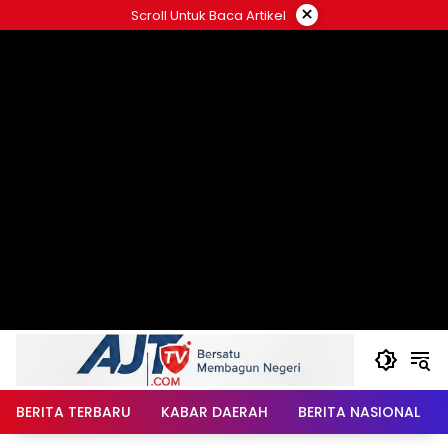
Langsung
×
Scroll Untuk Baca Artikel
ke
konten
BERITA TERBARU
KABAR DAERAH
BERITA NASIONAL