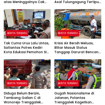
atas Meninggalnya Cak
Asal Tulungagung Tertipu
Sholeh, Catur Santoso:
Rp622 Juta
“Beliau Pejuang Keadilan
yang Vokal”
BERITA TERBARU
BERITA TERBARU
Tak Cuma Urus Lalu Lintas,
Krisis Air Bersih Meluas,
Satlantas Polres Kediri
Blitar Masuk Status
Kota Edukasi Pemohon SIM
Tanggap Darurat Bencana
Soal Hoaks Hingga
Hingga Oktober
Pelatihan AI
BERITA TERBARU
BERITA TERBARU
Diduga Belum Berizin,
Gugah Nasionalisme di
Tambang Galian C di
Jalanan, Polantas
Wonorejo Trenggalek
Trenggalek Kagetkan