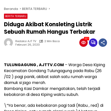
Beranda
BERITA TERBARU
BERITA TERBARU
Diduga Akibat Konsleting Listrik
Sebuah Rumah Hangus Terbakar
227
Redaksi AJT TV
2 Min Baca
Februari 26, 2020
TULUNGAGUNG , AJTTV.COM
– Warga Desa Kiping
Kecamatan Gondang Tulungagung pada Rabu (26
/02 ) pagi panik, akibat salah satu rumah warga
diamuk si jago merah.
Bambang Kasi Damkar mengatakan, telah terjadi
kebakaran di desa Kiping waktu subuh.
\”Ya benar, ada kebakaran pagi tadi (Rabu , red) di