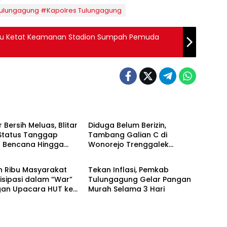
Tulungagung #Kapolres Tulungagung
njau Ketat Keamanan Stadion Sumpah Pemuda
 TERBARU
BERITA TERBARU
ir Bersih Meluas, Blitar
Diduga Belum Berizin,
Status Tanggap
Tambang Galian C di
t Bencana Hingga
Wonorejo Trenggalek
 NASIONAL
BERITA TERBARU
r
Dihentikan Pemkab
n Ribu Masyarakat
Tekan Inflasi, Pemkab
isipasi dalam “War”
Tulungagung Gelar Pangan
an Upacara HUT ke-
Murah Selama 3 Hari
erdekaan RI