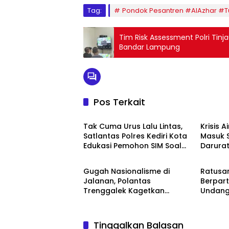
Tag:
Pondok Pesantren #AlAzhar #
Tim Risk Assessment Polri Ti
Bandar Lampung
Pos Terkait
BERITA TERBARU
BERITA
Tak Cuma Urus Lalu Lintas,
Krisis A
Satlantas Polres Kediri Kota
Masuk 
Edukasi Pemohon SIM Soal
Darura
BERITA TERBARU
BERITA
Hoaks Hingga Pelatihan AI
Oktobe
Gugah Nasionalisme di
Ratusa
Jalanan, Polantas
Berpart
Trenggalek Kagetkan
Undang
Pengendara Lewat Aksi Ini
81 Kem
Tinggalkan Balasan