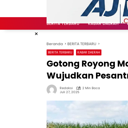
Langsung
ke
konten
BERITA TERBARU
KABAR DAERAH
×
Beranda
BERITA TERBARU
BERITA TERBARU
KABAR DAERAH
Gotong Royong M
Wujudkan Pesantr
Redaksi
2 Min Baca
Juli 27, 2025