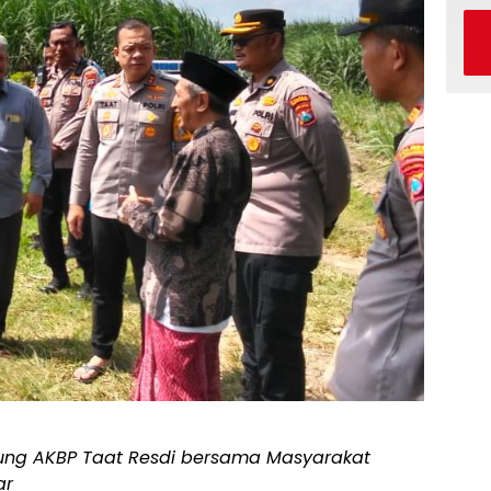
ung AKBP Taat Resdi bersama Masyarakat
ar