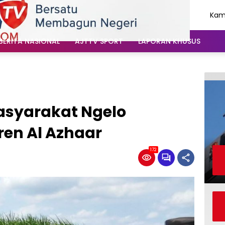
Kami
Agu
202
BERITA NASIONAL
AJTTV SPORT
LAPORAN KHUSUS
asyarakat Ngelo
en Al Azhaar
172