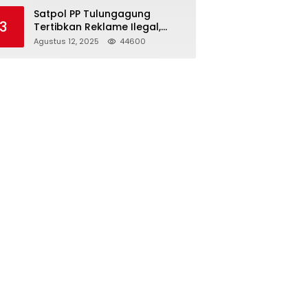
Struktur Baru
Satpol PP Tulungagung
3
Tertibkan Reklame Ilegal,
Wujudkan Kota yang Rapi
Agustus 12, 2025
44600
dan Indah