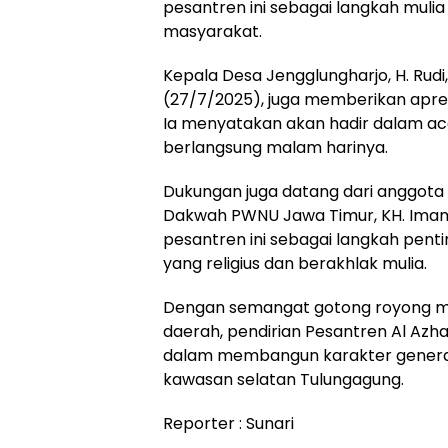
pesantren ini sebagai langkah mul
masyarakat.
Kepala Desa Jengglungharjo, H. Rud
(27/7/2025), juga memberikan apres
Ia menyatakan akan hadir dalam a
berlangsung malam harinya.
Dukungan juga datang dari anggota 
Dakwah PWNU Jawa Timur, KH. Imam 
pesantren ini sebagai langkah pen
yang religius dan berakhlak mulia.
Dengan semangat gotong royong ma
daerah, pendirian Pesantren Al Azh
dalam membangun karakter generasi
kawasan selatan Tulungagung.
Reporter : Sunari