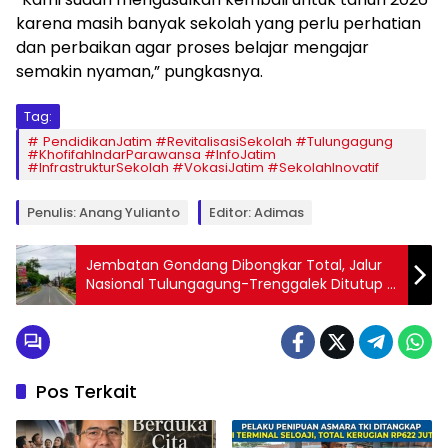
karena masih banyak sekolah yang perlu perhatian
dan perbaikan agar proses belajar mengajar
semakin nyaman,” pungkasnya.
Tag:
PendidikanJatim #RevitalisasiSekolah #Tulungagung
#KhofifahIndarParawansa #InfoJatim
#InfrastrukturSekolah #VokasiJatim #SekolahInovatif
Penulis: Anang Yulianto
Editor: Adimas
Jembatan Gondang Dibongkar Total, Jalur
Nasional Tulungagung-Trenggalek Ditutup 7
Bulan
Pos Terkait