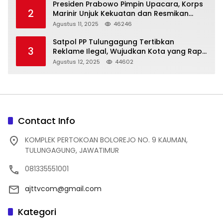
Presiden Prabowo Pimpin Upacara, Korps
2
Marinir Unjuk Kekuatan dan Resmikan
Struktur Baru
Agustus 11, 2025
46246
Satpol PP Tulungagung Tertibkan
3
Reklame Ilegal, Wujudkan Kota yang Rapi
dan Indah
Agustus 12, 2025
44602
Contact Info
KOMPLEK PERTOKOAN BOLOREJO NO. 9 KAUMAN,
TULUNGAGUNG, JAWATIMUR
081335551001
ajttvcom@gmail.com
Kategori