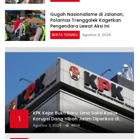
Gugah Nasionalisme di Jalanan,
Polantas Trenggalek Kagetkan
Pengendara Lewat Aksi Ini
BERITA TERBARU
Agustus 6, 2026
KPK Kejar Bukti Baru: Lima Saksi Kasus
1
Korupsi Dana Hibah Jatim Diperiksa di
Trenggalek
Agustus 11, 2025
48114