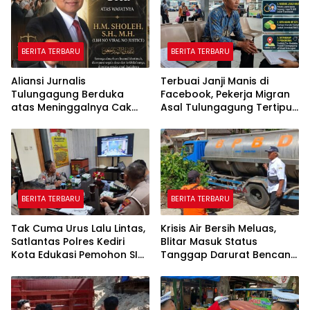
BERITA TERBARU
BERITA TERBARU
Aliansi Jurnalis
Terbuai Janji Manis di
Tulungagung Berduka
Facebook, Pekerja Migran
atas Meninggalnya Cak
Asal Tulungagung Tertipu
Sholeh, Catur Santoso:
Rp622 Juta
“Beliau Pejuang Keadilan
yang Vokal”
BERITA TERBARU
BERITA TERBARU
Tak Cuma Urus Lalu Lintas,
Krisis Air Bersih Meluas,
Satlantas Polres Kediri
Blitar Masuk Status
Kota Edukasi Pemohon SIM
Tanggap Darurat Bencana
Soal Hoaks Hingga
Hingga Oktober
Pelatihan AI