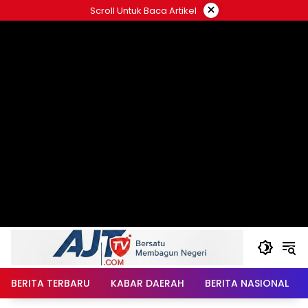
Langsung
×
Scroll Untuk Baca Artikel
ke
konten
BERITA TERBARU
KABAR DAERAH
BERITA NASIONAL