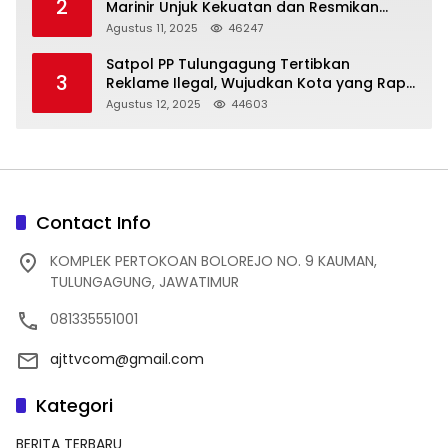
2
Marinir Unjuk Kekuatan dan Resmikan
Struktur Baru
Agustus 11, 2025
46247
Satpol PP Tulungagung Tertibkan
3
Reklame Ilegal, Wujudkan Kota yang Rapi
dan Indah
Agustus 12, 2025
44603
Contact Info
KOMPLEK PERTOKOAN BOLOREJO NO. 9 KAUMAN,
TULUNGAGUNG, JAWATIMUR
081335551001
ajttvcom@gmail.com
Kategori
BERITA TERBARU