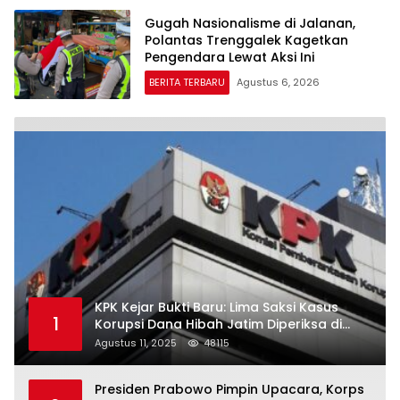
Gugah Nasionalisme di Jalanan,
Polantas Trenggalek Kagetkan
Pengendara Lewat Aksi Ini
BERITA TERBARU
Agustus 6, 2026
KPK Kejar Bukti Baru: Lima Saksi Kasus
1
Korupsi Dana Hibah Jatim Diperiksa di
Trenggalek
Agustus 11, 2025
48115
Presiden Prabowo Pimpin Upacara, Korps