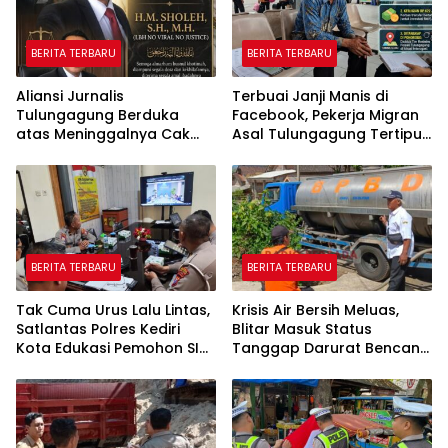
BERITA TERBARU
BERITA TERBARU
Aliansi Jurnalis
Terbuai Janji Manis di
Tulungagung Berduka
Facebook, Pekerja Migran
atas Meninggalnya Cak
Asal Tulungagung Tertipu
Sholeh, Catur Santoso:
Rp622 Juta
“Beliau Pejuang Keadilan
yang Vokal”
BERITA TERBARU
BERITA TERBARU
Tak Cuma Urus Lalu Lintas,
Krisis Air Bersih Meluas,
Satlantas Polres Kediri
Blitar Masuk Status
Kota Edukasi Pemohon SIM
Tanggap Darurat Bencana
Soal Hoaks Hingga
Hingga Oktober
Pelatihan AI