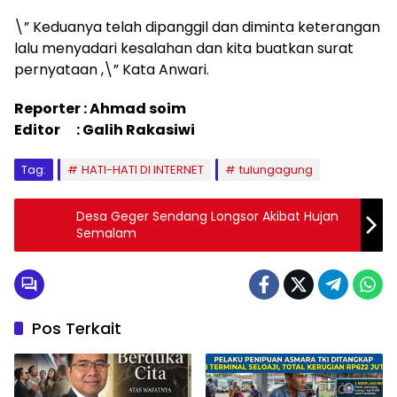
\” Keduanya telah dipanggil dan diminta keterangan
lalu menyadari kesalahan dan kita buatkan surat
pernyataan ,\” Kata Anwari.
Reporter : Ahmad soim
Editor : Galih Rakasiwi
Tag:
HATI-HATI DI INTERNET
tulungagung
Desa Geger Sendang Longsor Akibat Hujan
Semalam
Pos Terkait