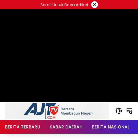
Langsung
×
Scroll Untuk Baca Artikel
ke
konten
BERITA TERBARU
KABAR DAERAH
BERITA NASIONAL