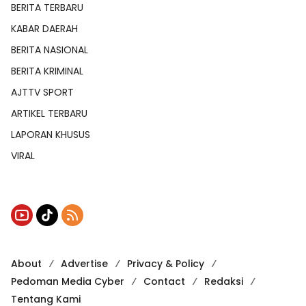
BERITA TERBARU
KABAR DAERAH
BERITA NASIONAL
BERITA KRIMINAL
AJTTV SPORT
ARTIKEL TERBARU
LAPORAN KHUSUS
VIRAL
About
Advertise
Privacy & Policy
Pedoman Media Cyber
Contact
Redaksi
Tentang Kami