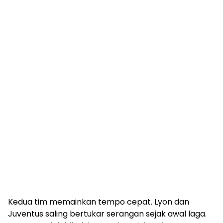
Kedua tim memainkan tempo cepat. Lyon dan
Juventus saling bertukar serangan sejak awal laga.