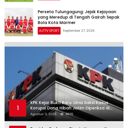
Perseta Tulungagung: Jejak Kejayaan
yang Meredup di Tengah Gairah Sepak
Bola Kota Marmer
AJTTV SPORT
September 27, 2025
KPK Kejar Bukti Baru: Lima Saksi Kasus
1
Korupsi Dana Hibah Jatim Diperiksa di
Trenggalek
Agustus 11, 2025
48115