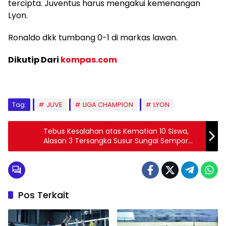
tercipta. Juventus harus mengakui kemenangan
Lyon.
Ronaldo dkk tumbang 0-1 di markas lawan.
Dikutip Dari
kompas.com
Tag:
JUVE
LIGA CHAMPION
LYON
Tebus Kesalahan atas Kematian 10 Siswa,
Alasan 3 Tersangka Susur Sungai Sempor
Tolak Penangguhan Penahanan
Pos Terkait