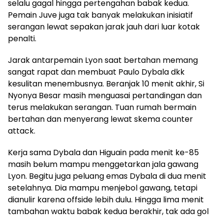
selalu gagal hingga pertengahan babak kedua.
Pemain Juve juga tak banyak melakukan inisiatif
serangan lewat sepakan jarak jauh dari luar kotak
penalti.
Jarak antarpemain Lyon saat bertahan memang
sangat rapat dan membuat Paulo Dybala dkk
kesulitan menembusnya. Beranjak 10 menit akhir, Si
Nyonya Besar masih menguasai pertandingan dan
terus melakukan serangan. Tuan rumah bermain
bertahan dan menyerang lewat skema counter
attack.
Kerja sama Dybala dan Higuain pada menit ke-85
masih belum mampu menggetarkan jala gawang
Lyon. Begitu juga peluang emas Dybala di dua menit
setelahnya. Dia mampu menjebol gawang, tetapi
dianulir karena offside lebih dulu. Hingga lima menit
tambahan waktu babak kedua berakhir, tak ada gol