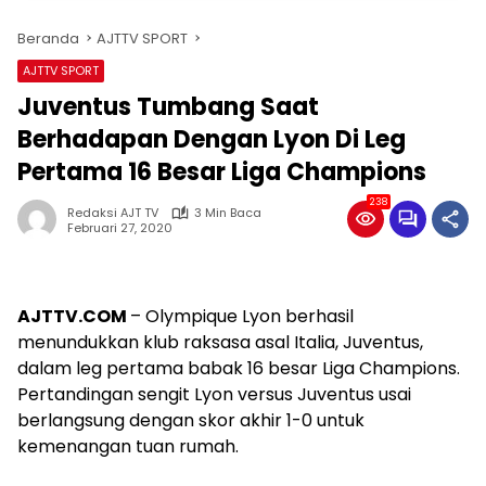
Beranda
AJTTV SPORT
AJTTV SPORT
Juventus Tumbang Saat
Berhadapan Dengan Lyon Di Leg
Pertama 16 Besar Liga Champions
238
Redaksi AJT TV
3 Min Baca
Februari 27, 2020
AJTTV.COM
– Olympique Lyon berhasil
menundukkan klub raksasa asal Italia, Juventus,
dalam leg pertama babak 16 besar Liga Champions.
Pertandingan sengit Lyon versus Juventus usai
berlangsung dengan skor akhir 1-0 untuk
kemenangan tuan rumah.