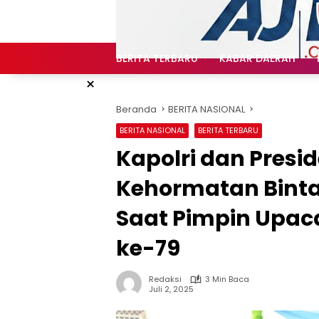
Langsung
ke
konten
BERITA TERBARU
KABAR DAERAH
×
Beranda
BERITA NASIONAL
BERITA NASIONAL
BERITA TERBARU
Kapolri dan Pres
Kehormatan Bint
Saat Pimpin Upa
ke-79
Redaksi
3 Min Baca
Juli 2, 2025