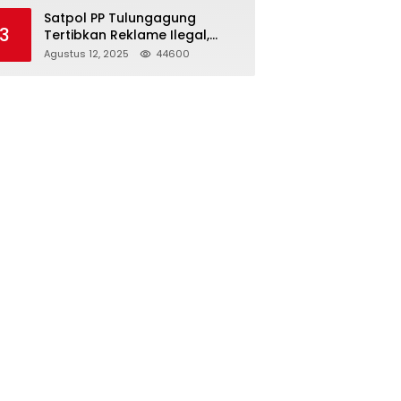
Struktur Baru
Satpol PP Tulungagung
3
Tertibkan Reklame Ilegal,
Wujudkan Kota yang Rapi
Agustus 12, 2025
44600
dan Indah