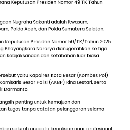
mana Keputusan Presiden Nomor 49 TK Tahun
aan Nugraha Sakanti adalah Itwasum,
opam, Polda Aceh, dan Polda Sumatera Selatan.
an Keputusan Presiden Nomor 50/TK/Tahun 2025
g Bhayangkara Nararya dianugerahkan ke tiga
kan kebijaksanaan dan ketabahan luar biasa
sebut yaitu Kapolres Kota Besar (Kombes Pol)
misaris Besar Polisi (AKBP) Rina Lestari, serta
dik Darmanto.
ngsih penting untuk kemajuan dan
kan tugas tanpa catatan pelanggaran selama
au seluruh anggota kepolisian agar profesional