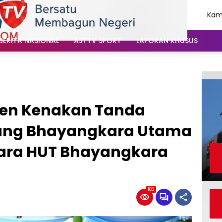
Kami
Agu
202
BERITA NASIONAL
AJTTV SPORT
LAPORAN KHUSUS
iden Kenakan Tanda
ang Bhayangkara Utama
cara HUT Bhayangkara
183