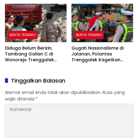
Pelatihan AI
BERITA TERBARU
BERITA TERBARU
Diduga Belum Berizin,
Gugah Nasionalisme di
Tambang Galian C di
Jalanan, Polantas
Wonorejo Trenggalek
Trenggalek Kagetkan
Dihentikan Pemkab
Pengendara Lewat Aksi Ini
Tinggalkan Balasan
Alamat email Anda tidak akan dipublikasikan.
Ruas yang
wajib ditandai
*