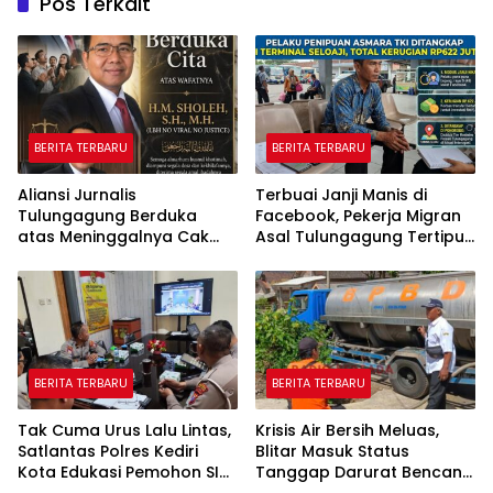
Pos Terkait
BERITA TERBARU
BERITA TERBARU
Aliansi Jurnalis
Terbuai Janji Manis di
Tulungagung Berduka
Facebook, Pekerja Migran
atas Meninggalnya Cak
Asal Tulungagung Tertipu
Sholeh, Catur Santoso:
Rp622 Juta
“Beliau Pejuang Keadilan
yang Vokal”
BERITA TERBARU
BERITA TERBARU
Tak Cuma Urus Lalu Lintas,
Krisis Air Bersih Meluas,
Satlantas Polres Kediri
Blitar Masuk Status
Kota Edukasi Pemohon SIM
Tanggap Darurat Bencana
Soal Hoaks Hingga
Hingga Oktober