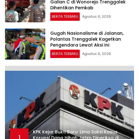
Galian C di Wonorejo Trenggalek
Dihentikan Pemkab
BERITA TERBARU
Agustus 6, 2026
Gugah Nasionalisme di Jalanan,
Polantas Trenggalek Kagetkan
Pengendara Lewat Aksi Ini
BERITA TERBARU
Agustus 6, 2026
KPK Kejar Bukti Baru: Lima Saksi Kasus
1
Korupsi Dana Hibah Jatim Diperiksa di