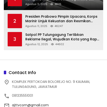
Trenggalek
Agustus 11, 2025
48115
Presiden Prabowo Pimpin Upacara, Korps
2
Marinir Unjuk Kekuatan dan Resmikan
Struktur Baru
Agustus 11, 2025
46247
Satpol PP Tulungagung Tertibkan
3
Reklame Ilegal, Wujudkan Kota yang Rapi
dan Indah
Agustus 12, 2025
44602
Contact Info
KOMPLEK PERTOKOAN BOLOREJO NO. 9 KAUMAN,
TULUNGAGUNG, JAWATIMUR
081335551001
ajttvcom@gmail.com