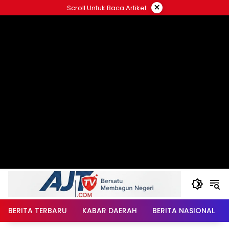
Langsung
×
Scroll Untuk Baca Artikel
ke
konten
BERITA TERBARU
KABAR DAERAH
BERITA NASIONAL