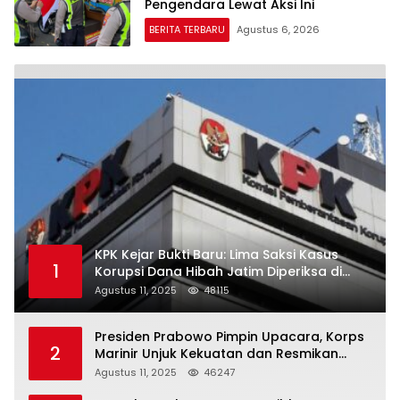
Pengendara Lewat Aksi Ini
BERITA TERBARU
Agustus 6, 2026
KPK Kejar Bukti Baru: Lima Saksi Kasus
1
Korupsi Dana Hibah Jatim Diperiksa di
Trenggalek
Agustus 11, 2025
48115
Presiden Prabowo Pimpin Upacara, Korps
2
Marinir Unjuk Kekuatan dan Resmikan
Struktur Baru
Agustus 11, 2025
46247