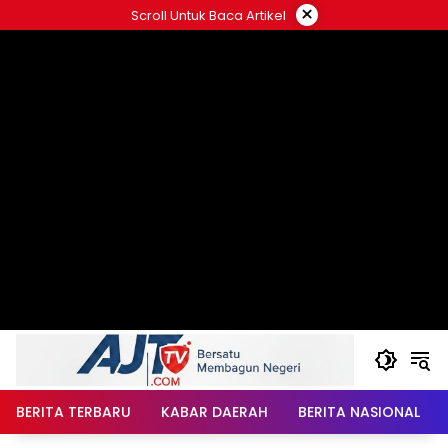
Langsung
×
Scroll Untuk Baca Artikel
ke
konten
BERITA TERBARU
KABAR DAERAH
BERITA NASIONAL