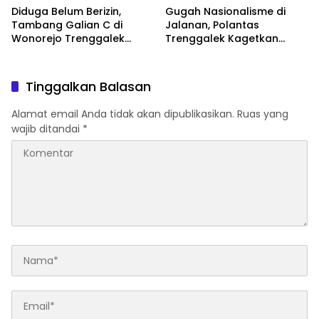
Diduga Belum Berizin,
Gugah Nasionalisme di
Tambang Galian C di
Jalanan, Polantas
Wonorejo Trenggalek
Trenggalek Kagetkan
Dihentikan Pemkab
Pengendara Lewat Aksi Ini
Tinggalkan Balasan
Alamat email Anda tidak akan dipublikasikan.
Ruas yang
wajib ditandai
*