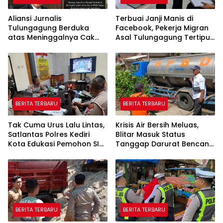
Aliansi Jurnalis
Terbuai Janji Manis di
Tulungagung Berduka
Facebook, Pekerja Migran
atas Meninggalnya Cak
Asal Tulungagung Tertipu
Sholeh, Catur Santoso:
Rp622 Juta
“Beliau Pejuang Keadilan
yang Vokal”
BERITA TERBARU
BERITA TERBARU
Tak Cuma Urus Lalu Lintas,
Krisis Air Bersih Meluas,
Satlantas Polres Kediri
Blitar Masuk Status
Kota Edukasi Pemohon SIM
Tanggap Darurat Bencana
Soal Hoaks Hingga
Hingga Oktober
Pelatihan AI
BERITA TERBARU
BERITA TERBARU