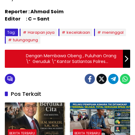
Reporter : Ahmad Soim
Editor : C – Sant
Tag:
Harapan jaya
kecelakaan
meninggal
tulungagung
Dengan Membawa Obeng , Puluhan Orang
\” Geruduk \” Kantor Satlantas Polres
Tulungagung
Pos Terkait
BERITA TERBARU
BERITA TERBARU