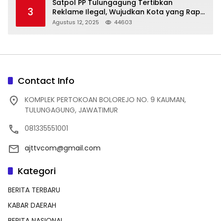
Satpol PP Tulungagung Tertibkan
3
Reklame Ilegal, Wujudkan Kota yang Rapi
dan Indah
Agustus 12, 2025
44603
Contact Info
KOMPLEK PERTOKOAN BOLOREJO NO. 9 KAUMAN,
TULUNGAGUNG, JAWATIMUR
081335551001
ajttvcom@gmail.com
Kategori
BERITA TERBARU
KABAR DAERAH
BERITA NASIONAL