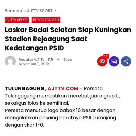
Beranda
AJTTV SPORT
AJTTV SPORT
BERITA TERBARU
Laskar Badai Selatan Siap Kuningkan
Stadion Rejoagung Saat
Kedatangan PSID
231
Redaksi AJT TV
1 Min Baca
November 11, 2019
TULUNGAGUNG ,
AJTTV.COM
– Perseta
Tulungagung memastikan merebut juara grup L ,
sekaligus lolos ke semifinal.
Perseta menutup laga babak 16 besar dengan
mengalahkan pesaing beratnya PSIL Lumajang
dengan skor 1-0.