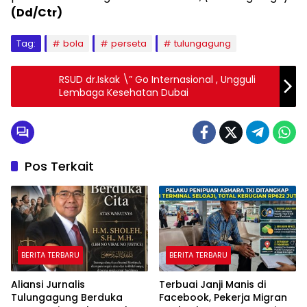
(Dd/Ctr)
Tag:
bola
perseta
tulungagung
RSUD dr.Iskak \” Go Internasional , Ungguli
Lembaga Kesehatan Dubai
Pos Terkait
BERITA TERBARU
BERITA TERBARU
Aliansi Jurnalis
Terbuai Janji Manis di
Tulungagung Berduka
Facebook, Pekerja Migran