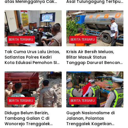
atas Meninggalnya Cak
Asal Tulungagung Tertipu
Sholeh, Catur Santoso:
Rp622 Juta
“Beliau Pejuang Keadilan
yang Vokal”
BERITA TERBARU
BERITA TERBARU
Tak Cuma Urus Lalu Lintas,
Krisis Air Bersih Meluas,
Satlantas Polres Kediri
Blitar Masuk Status
Kota Edukasi Pemohon SIM
Tanggap Darurat Bencana
Soal Hoaks Hingga
Hingga Oktober
Pelatihan AI
BERITA TERBARU
BERITA TERBARU
Diduga Belum Berizin,
Gugah Nasionalisme di
Tambang Galian C di
Jalanan, Polantas
Wonorejo Trenggalek
Trenggalek Kagetkan