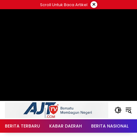
Langsung
×
Scroll Untuk Baca Artikel
ke
konten
BERITA TERBARU
KABAR DAERAH
BERITA NASIONAL