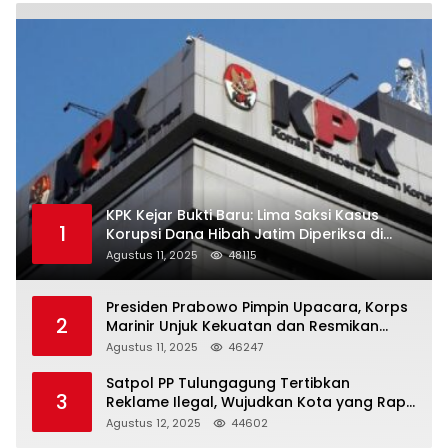
KPK Kejar Bukti Baru: Lima Saksi Kasus
1
Korupsi Dana Hibah Jatim Diperiksa di
Trenggalek
Agustus 11, 2025
48115
Presiden Prabowo Pimpin Upacara, Korps
2
Marinir Unjuk Kekuatan dan Resmikan
Struktur Baru
Agustus 11, 2025
46247
Satpol PP Tulungagung Tertibkan
3
Reklame Ilegal, Wujudkan Kota yang Rapi
dan Indah
Agustus 12, 2025
44602