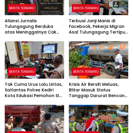
BERITA TERBARU
BERITA TERBARU
Aliansi Jurnalis
Terbuai Janji Manis di
Tulungagung Berduka
Facebook, Pekerja Migran
atas Meninggalnya Cak
Asal Tulungagung Tertipu
Sholeh, Catur Santoso:
Rp622 Juta
“Beliau Pejuang Keadilan
yang Vokal”
BERITA TERBARU
BERITA TERBARU
Tak Cuma Urus Lalu Lintas,
Krisis Air Bersih Meluas,
Satlantas Polres Kediri
Blitar Masuk Status
Kota Edukasi Pemohon SIM
Tanggap Darurat Bencana
Soal Hoaks Hingga
Hingga Oktober
Pelatihan AI