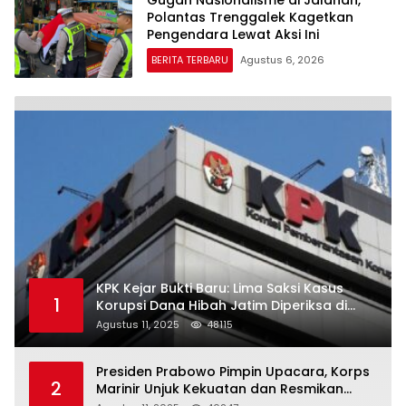
Gugah Nasionalisme di Jalanan,
Polantas Trenggalek Kagetkan
Pengendara Lewat Aksi Ini
BERITA TERBARU
Agustus 6, 2026
KPK Kejar Bukti Baru: Lima Saksi Kasus
1
Korupsi Dana Hibah Jatim Diperiksa di
Trenggalek
Agustus 11, 2025
48115
Presiden Prabowo Pimpin Upacara, Korps
2
Marinir Unjuk Kekuatan dan Resmikan