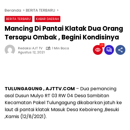
Beranda
BERITA TERBARU
BERITA TERBARU
KABAR DAERAH
Mancing Di Pantai Klatak Dua Orang
Tersapu Ombak , Begini Kondisinya
211
Redaksi AJT TV
1 Min Baca
Agustus 12, 2021
TULUNGAGUNG , AJTTV.COM
– Dua pemancing
asal Dusun Mulyo RT 03 RW 04 Desa Sambitan
Kecamatan Pakel Tulungagung dikabarkan jatuh ke
laut di pantai klatak Masuk Desa Keboireng ,Besuki
,Kamis (12/8/2021).