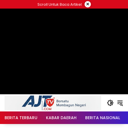
Langsung
×
Scroll Untuk Baca Artikel
ke
konten
BERITA TERBARU
KABAR DAERAH
BERITA NASIONAL