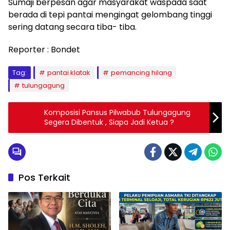
Sumaji berpesan agar masyarakat waspada saat
berada di tepi pantai mengingat gelombang tinggi
sering datang secara tiba- tiba.
Reporter : Bondet
Tag:
pantai klatak
pemancing hilang
tulungagung
Komposisi Pansus Pilwabub Tulungagung
Segera Dibentuk , Siapa Jadi Ketua ?
Pos Terkait