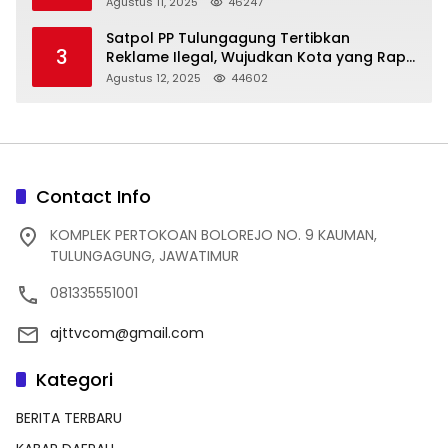
Struktur Baru
Agustus 11, 2025
46247
Satpol PP Tulungagung Tertibkan
3
Reklame Ilegal, Wujudkan Kota yang Rapi
dan Indah
Agustus 12, 2025
44602
Contact Info
KOMPLEK PERTOKOAN BOLOREJO NO. 9 KAUMAN,
TULUNGAGUNG, JAWATIMUR
081335551001
ajttvcom@gmail.com
Kategori
BERITA TERBARU