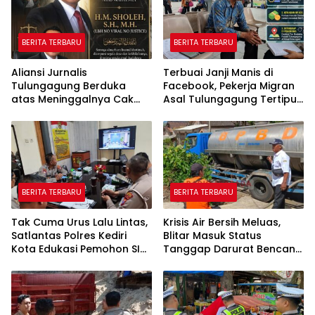
BERITA TERBARU
BERITA TERBARU
Aliansi Jurnalis
Terbuai Janji Manis di
Tulungagung Berduka
Facebook, Pekerja Migran
atas Meninggalnya Cak
Asal Tulungagung Tertipu
Sholeh, Catur Santoso:
Rp622 Juta
“Beliau Pejuang Keadilan
yang Vokal”
BERITA TERBARU
BERITA TERBARU
Tak Cuma Urus Lalu Lintas,
Krisis Air Bersih Meluas,
Satlantas Polres Kediri
Blitar Masuk Status
Kota Edukasi Pemohon SIM
Tanggap Darurat Bencana
Soal Hoaks Hingga
Hingga Oktober
Pelatihan AI