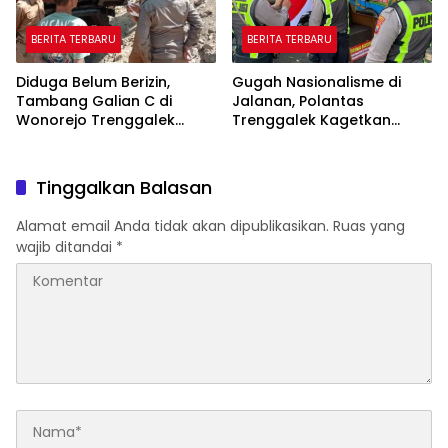
BERITA TERBARU
BERITA TERBARU
Diduga Belum Berizin,
Gugah Nasionalisme di
Tambang Galian C di
Jalanan, Polantas
Wonorejo Trenggalek
Trenggalek Kagetkan
Dihentikan Pemkab
Pengendara Lewat Aksi Ini
Tinggalkan Balasan
Alamat email Anda tidak akan dipublikasikan.
Ruas yang
wajib ditandai
*