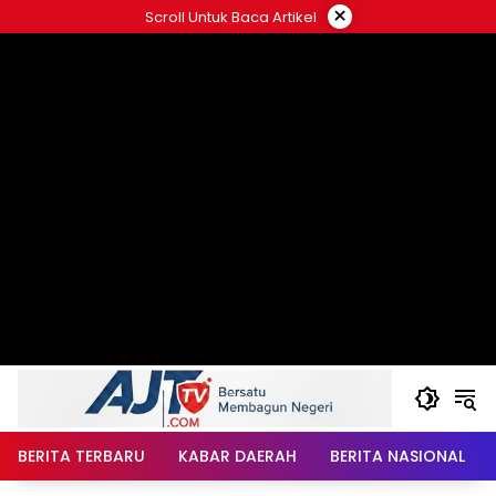
Langsung
×
Scroll Untuk Baca Artikel
ke
konten
BERITA TERBARU
KABAR DAERAH
BERITA NASIONAL