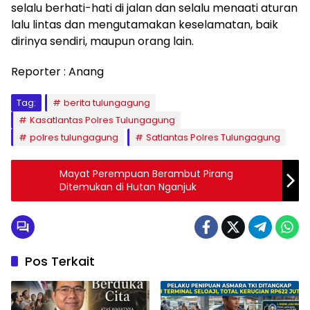
selalu berhati-hati di jalan dan selalu menaati aturan
lalu lintas dan mengutamakan keselamatan, baik
dirinya sendiri, maupun orang lain.
Reporter : Anang
Tag:
berita tulungagung
Kasatlantas Polres Tulungagung
polres tulungagung
Satlantas Polres Tulungagung
Mayat Perempuan Berambut Pirang
Ditemukan di Hutan Nganjuk
Pos Terkait