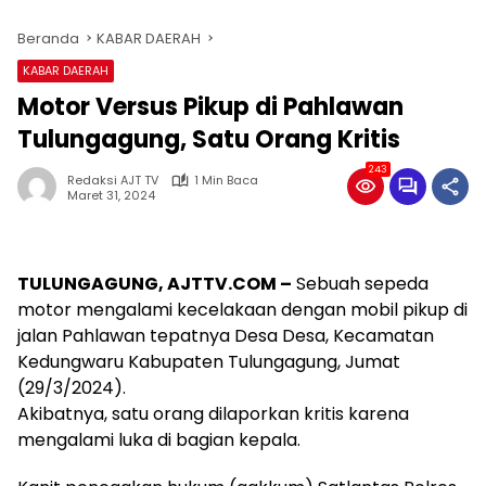
Beranda
KABAR DAERAH
KABAR DAERAH
Motor Versus Pikup di Pahlawan
Tulungagung, Satu Orang Kritis
243
Redaksi AJT TV
1 Min Baca
Maret 31, 2024
TULUNGAGUNG,
AJTTV.COM –
Sebuah sepeda
motor mengalami kecelakaan dengan mobil pikup di
jalan Pahlawan tepatnya Desa Desa, Kecamatan
Kedungwaru Kabupaten Tulungagung, Jumat
(29/3/2024).
Akibatnya, satu orang dilaporkan kritis karena
mengalami luka di bagian kepala.