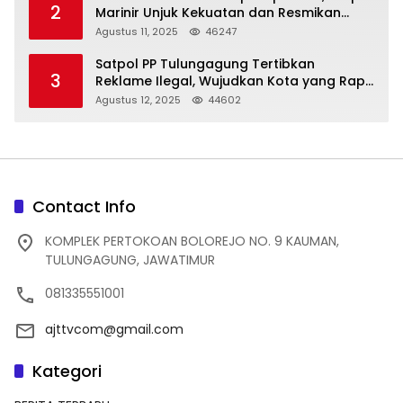
2
Marinir Unjuk Kekuatan dan Resmikan
Struktur Baru
Agustus 11, 2025
46247
Satpol PP Tulungagung Tertibkan
3
Reklame Ilegal, Wujudkan Kota yang Rapi
dan Indah
Agustus 12, 2025
44602
Contact Info
KOMPLEK PERTOKOAN BOLOREJO NO. 9 KAUMAN,
TULUNGAGUNG, JAWATIMUR
081335551001
ajttvcom@gmail.com
Kategori