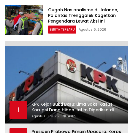
Gugah Nasionalisme di Jalanan,
Polantas Trenggalek Kagetkan
Pengendara Lewat Aksi Ini
BERITA TERBARU
Agustus 6, 2026
KPK Kejar Bukti Baru: Lima Saksi Kasus
1
Korupsi Dana Hibah Jatim Diperiksa di
Trenggalek
Agustus 11, 2025
48115
Presiden Prabowo Pimpin Upacara, Korps