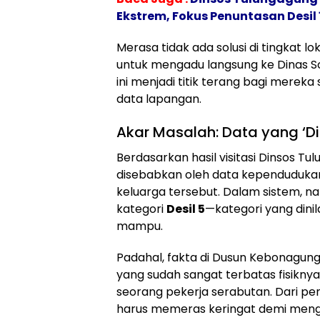
Ekstrem, Fokus Penuntasan Desil 
Merasa tidak ada solusi di tingkat 
untuk mengadu langsung ke Dinas S
ini menjadi titik terang bagi mereka
data lapangan.
​Akar Masalah: Data yang ‘D
​Berdasarkan hasil visitasi Dinsos T
disebabkan oleh data kependudukan 
keluarga tersebut. Dalam sistem, na
kategori
Desil 5
—kategori yang dini
mampu.
​Padahal, fakta di Dusun Kebonagung
yang sudah sangat terbatas fisiknya
seorang pekerja serabutan. Dari pen
harus memeras keringat demi mengh