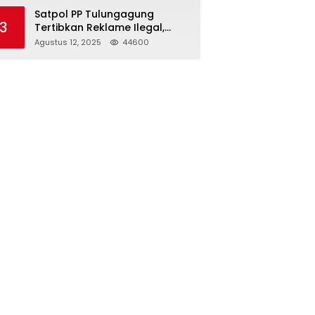
Struktur Baru
Satpol PP Tulungagung
3
Tertibkan Reklame Ilegal,
Wujudkan Kota yang Rapi
Agustus 12, 2025
44600
dan Indah