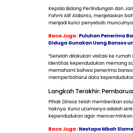
​Kepala Bidang Perlindungan dan Jam
Fahmi Alif Aldianto, menjelaskan ba
menjadi kunci penyebab munculnya s
Baca Juga :
Puluhan Penerima Ban
Diduga Gunakan Uang Bansos unt
“Setelah dilakukan visitasi ke ruma
identitas kependudukan memang san
memahami bahwa penerima bansos be
memperbaharui data kependudukan d
Langkah Terakhir: Pembaru
​Pihak Dinsos telah memberikan solu
haknya. Kunci utamanya adalah sinkr
kependudukan agar mencerminkan k
Baca Juga :
Nestapa Mbah Slamet: