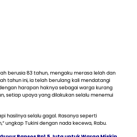
sudah berusia 83 tahun, mengaku merasa lelah dan
tahun ini, ia telah berulang kali mendatangi
dengan harapan haknya sebagai warga kurang
n, setiap upaya yang dilakukan selalu menemui
api hasilnya selalu gagal. Rasanya seperti
” ungkap Tukini dengan nada kecewa, Rabu.
Guyur Bansos Rp1,5 Juta untuk Warga Miskin