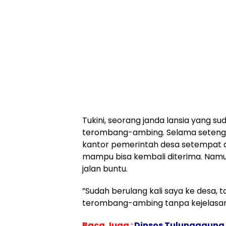
​Tukini, seorang janda lansia yang 
terombang-ambing. Selama setengah 
kantor pemerintah desa setempat 
mampu bisa kembali diterima. Namu
jalan buntu.
​”Sudah berulang kali saya ke desa, t
terombang-ambing tanpa kejelasan,
Baca Juga :
Dinsos Tulungagung 