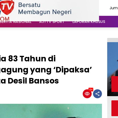
Juma
Agu
202
BERITA NASIONAL
AJTTV SPORT
LAPORAN KHUSUS
ia 83 Tahun di
agung yang ‘Dipaksa’
ta Desil Bansos
64