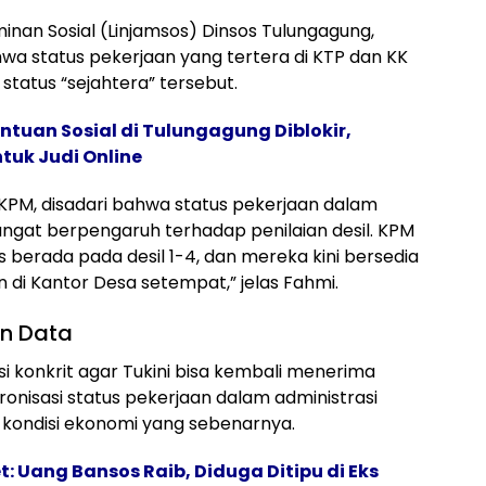
inan Sosial (Linjamsos) Dinsos Tulungagung,
hwa status pekerjaan yang tertera di KTP dan KK
tatus “sejahtera” tersebut.
tuan Sosial di Tulungagung Diblokir,
uk Judi Online
h KPM, disadari bahwa status pekerjaan dalam
gat berpengaruh terhadap penilaian desil. KPM
rada pada desil 1-4, dan mereka kini bersedia
i Kantor Desa setempat,” jelas Fahmi.
an Data
si konkrit agar Tukini bisa kembali menerima
onisasi status pekerjaan dalam administrasi
ondisi ekonomi yang sebenarnya.
 Uang Bansos Raib, Diduga Ditipu di Eks