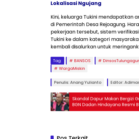
Lokalisasi Ngujang
Kini, keluarga Tukini mendapatkan
di Pemerintah Desa Rejoagung. Har
pekerjaan tersebut, sistem verifik
Tukini ke dalam kategori masyarakat 
kembali disalurkan untuk meringanka
Tag:
BANSOS
DinsosTulungagu
WargaMiskin
Penulis: Anang Yulianto
Editor: Adima
Skandal Dapur Makan Bergizi G
BGN Dadan Hindayana Resmi Be
Pos Terkait