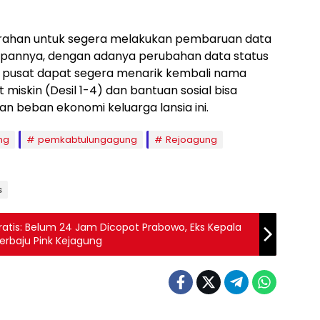
 arahan untuk segera melakukan pembaruan data
apannya, dengan adanya perubahan data status
asi pusat dapat segera menarik kembali nama
miskin (Desil 1-4) dan bantuan sosial bisa
n beban ekonomi keluarga lansia ini.
ng
pemkabtulungagung
Rejoagung
s
ratis: Belum 24 Jam Dicopot Prabowo, Eks Kepala
rbaju Pink Kejagung