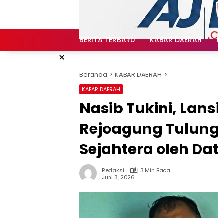
Langsung
ke
konten
BERITA TERBARU
KABAR DAERAH
×
Beranda
KABAR DAERAH
KABAR DAERAH
Nasib Tukini, Lans
Rejoagung Tulung
Sejahtera oleh Da
Redaksi
3 Min Baca
Juni 3, 2026