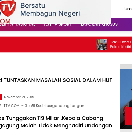
Juma
Agu
202
BERITA NASIONAL
AJTTV SPORT
LAPORAN KHUSUS
Tak Cuma Urus Lal
Polres Kediri Kota
Soal Hoaks Hingga
IRI TUNTASKAN MASALAH SOSIAL DALAM HUT
S
November 21, 2019
AJTTV.COM – GenBI Kediri bergandeng tangan…
as Tunggakan 119 Miliar ,Kepala Cabang
gagung Malah Tidak Menghadiri Undangan