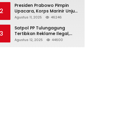
Presiden Prabowo Pimpin
2
Upacara, Korps Marinir Unjuk
Kekuatan dan Resmikan
Agustus 11, 2025
46246
Struktur Baru
Satpol PP Tulungagung
3
Tertibkan Reklame Ilegal,
Wujudkan Kota yang Rapi
Agustus 12, 2025
44600
dan Indah