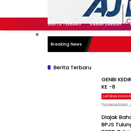
Langsung
ke
konten
BERITA TERBARU
KABAR DAERAH
×
Breaking News
Berita Terbaru
GENBI KED
KE -8
LAPORAN KHUSU
TULUNGAGUNG , 
Diajak Bah
BPJS Tulun