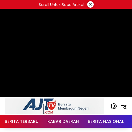
Langsung
×
Scroll Untuk Baca Artikel
ke
konten
BERITA TERBARU
KABAR DAERAH
BERITA NASIONAL