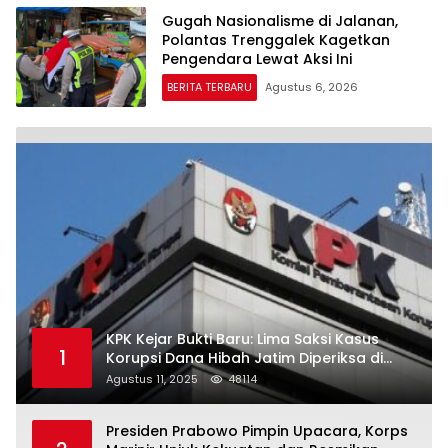
Gugah Nasionalisme di Jalanan,
Polantas Trenggalek Kagetkan
Pengendara Lewat Aksi Ini
BERITA TERBARU
Agustus 6, 2026
KPK Kejar Bukti Baru: Lima Saksi Kasus
1
Korupsi Dana Hibah Jatim Diperiksa di
Trenggalek
Agustus 11, 2025
48114
Presiden Prabowo Pimpin Upacara, Korps