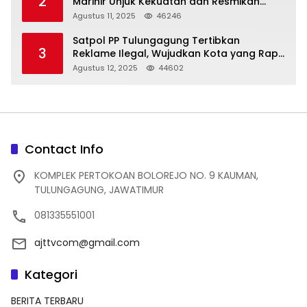
2
Marinir Unjuk Kekuatan dan Resmikan
Struktur Baru
Agustus 11, 2025
46246
Satpol PP Tulungagung Tertibkan
3
Reklame Ilegal, Wujudkan Kota yang Rapi
dan Indah
Agustus 12, 2025
44602
Contact Info
KOMPLEK PERTOKOAN BOLOREJO NO. 9 KAUMAN,
TULUNGAGUNG, JAWATIMUR
081335551001
ajttvcom@gmail.com
Kategori
BERITA TERBARU