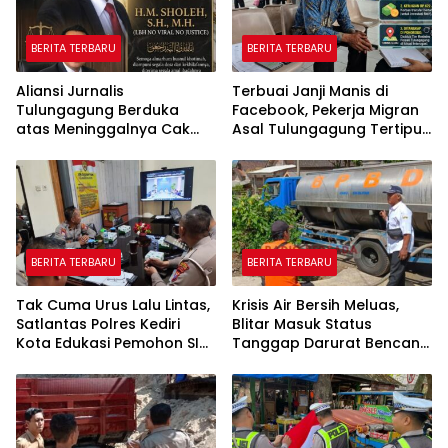
BERITA TERBARU
BERITA TERBARU
Aliansi Jurnalis
Terbuai Janji Manis di
Tulungagung Berduka
Facebook, Pekerja Migran
atas Meninggalnya Cak
Asal Tulungagung Tertipu
Sholeh, Catur Santoso:
Rp622 Juta
“Beliau Pejuang Keadilan
yang Vokal”
BERITA TERBARU
BERITA TERBARU
Tak Cuma Urus Lalu Lintas,
Krisis Air Bersih Meluas,
Satlantas Polres Kediri
Blitar Masuk Status
Kota Edukasi Pemohon SIM
Tanggap Darurat Bencana
Soal Hoaks Hingga
Hingga Oktober
Pelatihan AI