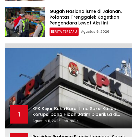
Gugah Nasionalisme di Jalanan,
Polantas Trenggalek Kagetkan
Pengendara Lewat Aksi Ini
BERITA TERBARU
Agustus 6, 2026
KPK Kejar Bukti Baru: Lima Saksi Kasus
1
Korupsi Dana Hibah Jatim Diperiksa di
Trenggalek
Agustus 11, 2025
48114
Presiden Prabowo Pimpin Upacara, Korps