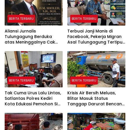
BERITA TERBARU
BERITA TERBARU
Aliansi Jurnalis
Terbuai Janji Manis di
Tulungagung Berduka
Facebook, Pekerja Migran
atas Meninggalnya Cak
Asal Tulungagung Tertipu
Sholeh, Catur Santoso:
Rp622 Juta
“Beliau Pejuang Keadilan
yang Vokal”
BERITA TERBARU
BERITA TERBARU
Tak Cuma Urus Lalu Lintas,
Krisis Air Bersih Meluas,
Satlantas Polres Kediri
Blitar Masuk Status
Kota Edukasi Pemohon SIM
Tanggap Darurat Bencana
Soal Hoaks Hingga
Hingga Oktober
Pelatihan AI