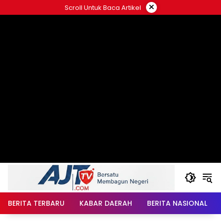
Langsung
×
Scroll Untuk Baca Artikel
ke
konten
BERITA TERBARU
KABAR DAERAH
BERITA NASIONAL