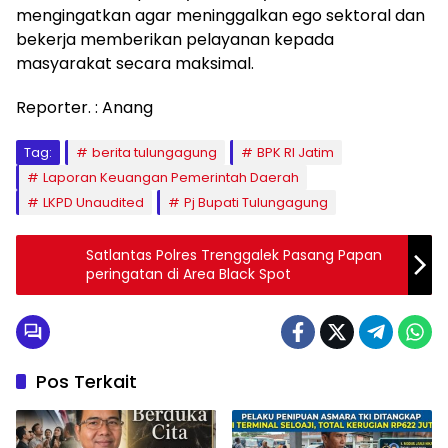
mengingatkan agar meninggalkan ego sektoral dan
bekerja memberikan pelayanan kepada
masyarakat secara maksimal.
Reporter. : Anang
Tag:
berita tulungagung
BPK RI Jatim
Laporan Keuangan Pemerintah Daerah
LKPD Unaudited
Pj Bupati Tulungagung
Satlantas Polres Trenggalek Pasang Papan
peringatan di Area Black Spot
Pos Terkait