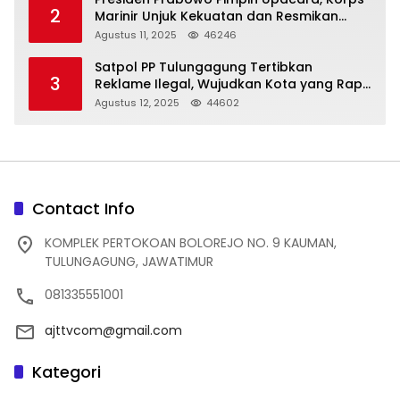
2
Marinir Unjuk Kekuatan dan Resmikan
Struktur Baru
Agustus 11, 2025
46246
Satpol PP Tulungagung Tertibkan
3
Reklame Ilegal, Wujudkan Kota yang Rapi
dan Indah
Agustus 12, 2025
44602
Contact Info
KOMPLEK PERTOKOAN BOLOREJO NO. 9 KAUMAN,
TULUNGAGUNG, JAWATIMUR
081335551001
ajttvcom@gmail.com
Kategori