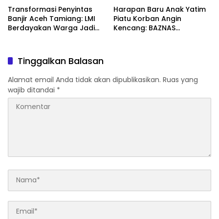
Transformasi Penyintas
Harapan Baru Anak Yatim
Banjir Aceh Tamiang: LMI
Piatu Korban Angin
Berdayakan Warga Jadi
Kencang: BAZNAS
Peternak Ayam Petelur
Tulungagung Bangun
Mandiri
Rumah Layak Huni
Tinggalkan Balasan
Alamat email Anda tidak akan dipublikasikan.
Ruas yang
wajib ditandai
*