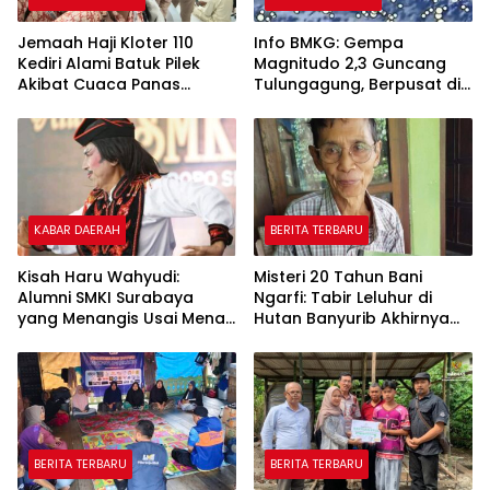
Jemaah Haji Kloter 110
Info BMKG: Gempa
Kediri Alami Batuk Pilek
Magnitudo 2,3 Guncang
Akibat Cuaca Panas
Tulungagung, Berpusat di
Ekstrem di Makkah
Darat Kedalaman 124 Km
KABAR DAERAH
BERITA TERBARU
Kisah Haru Wahyudi:
Misteri 20 Tahun Bani
Alumni SMKI Surabaya
Ngarfi: Tabir Leluhur di
yang Menangis Usai Menari
Hutan Banyurib Akhirnya
di Depan Gurunya
Terkuak
BERITA TERBARU
BERITA TERBARU