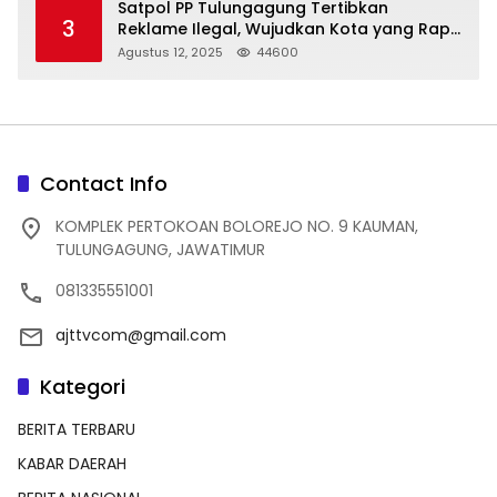
Satpol PP Tulungagung Tertibkan
3
Reklame Ilegal, Wujudkan Kota yang Rapi
dan Indah
Agustus 12, 2025
44600
Contact Info
KOMPLEK PERTOKOAN BOLOREJO NO. 9 KAUMAN,
TULUNGAGUNG, JAWATIMUR
081335551001
ajttvcom@gmail.com
Kategori
BERITA TERBARU
KABAR DAERAH