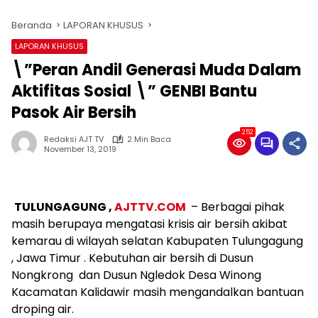
Beranda
LAPORAN KHUSUS
LAPORAN KHUSUS
\”Peran Andil Generasi Muda Dalam
Aktifitas Sosial \” GENBI Bantu
Pasok Air Bersih
252
Redaksi AJT TV
2 Min Baca
November 13, 2019
TULUNGAGUNG ,
AJTTV.COM
– Berbagai pihak
masih berupaya mengatasi krisis air bersih akibat
kemarau di wilayah selatan Kabupaten Tulungagung
, Jawa Timur . Kebutuhan air bersih di Dusun
Nongkrong dan Dusun Ngledok Desa Winong
Kacamatan Kalidawir masih mengandalkan bantuan
droping air.