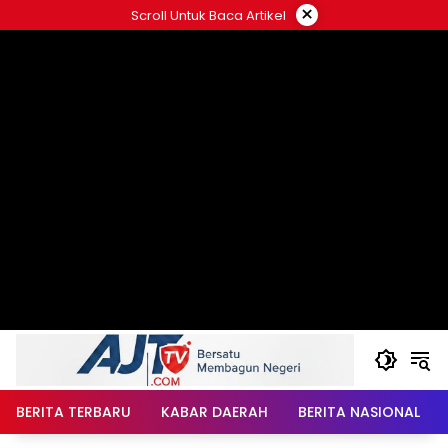
Langsung
×
Scroll Untuk Baca Artikel
ke
konten
BERITA TERBARU
KABAR DAERAH
BERITA NASIONAL