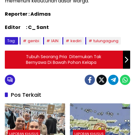
memenuhi kebutuhan dasar warga.
Reporter : Adimas
Editor : C_ Sant
Tag:
genbi
IAIN
kediri
tulungagung
Tubuh Seorang Pria Ditemukan Tak
Bernyawa Di Bawah Pohon Kelapa
Pos Terkait
LAPORAN KHUSUS
LAPORAN KHUSUS