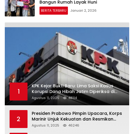
Bangun Rumah Layak Huni
BERITA TERBARU
Januari 2, 2026
KPK Kejar Bukti Baru: Lima Saksi Kasus
1
Korupsi Dana Hibah Jatim Diperiksa di
Trenggalek
Agustus 11, 2025
48114
Presiden Prabowo Pimpin Upacara, Korps
2
Marinir Unjuk Kekuatan dan Resmikan
Struktur Baru
Agustus 11, 2025
46246