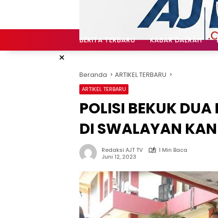
Langsung
ke
konten
BERITA TERBARU
KABAR DAERAH
×
Beranda
ARTIKEL TERBARU
ARTIKEL TERBARU
POLISI BEKUK DUA
DI SWALAYAN KA
Redaksi AJT TV
1 Min Baca
Juni 12, 2023