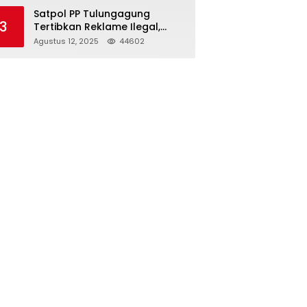
Struktur Baru
Satpol PP Tulungagung
3
Tertibkan Reklame Ilegal,
Wujudkan Kota yang Rapi
Agustus 12, 2025
44602
dan Indah