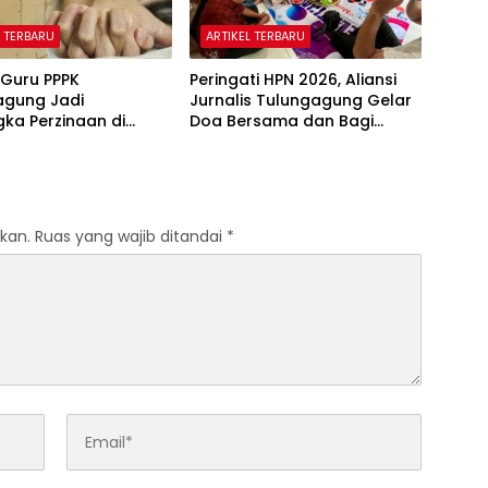
L TERBARU
ARTIKEL TERBARU
Guru PPPK
Peringati HPN 2026, Aliansi
agung Jadi
Jurnalis Tulungagung Gelar
ka Perzinaan di
Doa Bersama dan Bagi
Dindik Segera
Sembako
Klarifikasi Disiplin
kan.
Ruas yang wajib ditandai
*