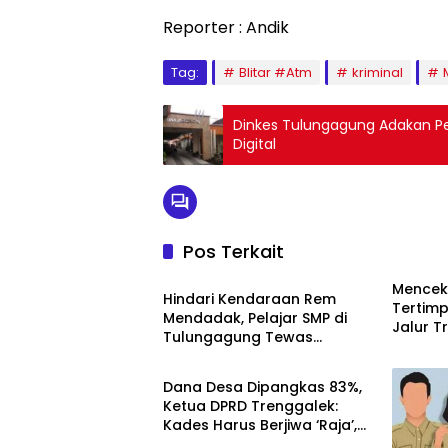
Reporter : Andik
Tag:
Blitar #Atm
kriminal
Dinkes Tulungagung Adakan Pel
Digital
Pos Terkait
ARTIKEL TERBARU
Mencek
Hindari Kendaraan Rem
Tertimp
Mendadak, Pelajar SMP di
Jalur 
Tulungagung Tewas
Jalur D
ARTIKEL TERBARU
Tertabrak Avanza
Dana Desa Dipangkas 83%,
Ketua DPRD Trenggalek:
Kades Harus Berjiwa ‘Raja’,
Bukan Sekadar