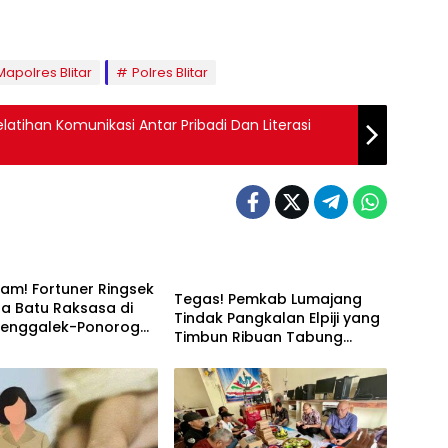
Mapolres Blitar
Polres Blitar
atihan Komunikasi Antar Pribadi Dan Literasi
ARTIKEL TERBARU
am! Fortuner Ringsek
Tegas! Pemkab Lumajang
a Batu Raksasa di
Tindak Pangkalan Elpiji yang
Trenggalek-Ponorogo,
Timbun Ribuan Tabung
itutup Total
Bersubsidi