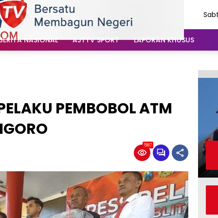
Sabt
Agu
202
BERITA NASIONAL
AJTTV SPORT
LAPORAN KHUSUS
 PELAKU PEMBOBOL ATM
NIGORO
587