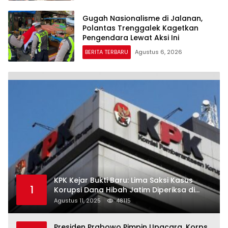
Gugah Nasionalisme di Jalanan,
Polantas Trenggalek Kagetkan
Pengendara Lewat Aksi Ini
BERITA TERBARU
Agustus 6, 2026
KPK Kejar Bukti Baru: Lima Saksi Kasus
1
Korupsi Dana Hibah Jatim Diperiksa di
Trenggalek
Agustus 11, 2025
48115
Presiden Prabowo Pimpin Upacara, Korps