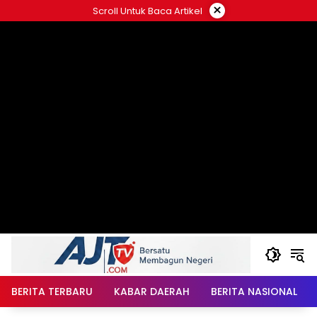
Langsung
×
Scroll Untuk Baca Artikel
ke
konten
BERITA TERBARU
KABAR DAERAH
BERITA NASIONAL