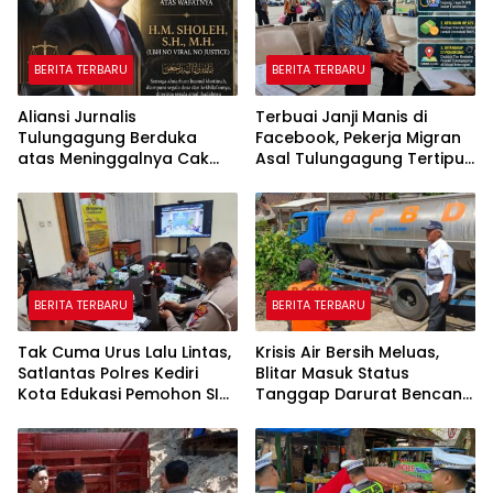
BERITA TERBARU
BERITA TERBARU
Aliansi Jurnalis
Terbuai Janji Manis di
Tulungagung Berduka
Facebook, Pekerja Migran
atas Meninggalnya Cak
Asal Tulungagung Tertipu
Sholeh, Catur Santoso:
Rp622 Juta
“Beliau Pejuang Keadilan
yang Vokal”
BERITA TERBARU
BERITA TERBARU
Tak Cuma Urus Lalu Lintas,
Krisis Air Bersih Meluas,
Satlantas Polres Kediri
Blitar Masuk Status
Kota Edukasi Pemohon SIM
Tanggap Darurat Bencana
Soal Hoaks Hingga
Hingga Oktober
Pelatihan AI