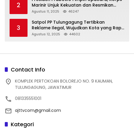
2
Marinir Unjuk Kekuatan dan Resmikan
Struktur Baru
Agustus 11, 2025
46247
Satpol PP Tulungagung Tertibkan
3
Reklame Ilegal, Wujudkan Kota yang Rapi
dan Indah
Agustus 12, 2025
44602
Contact Info
KOMPLEK PERTOKOAN BOLOREJO NO. 9 KAUMAN,
TULUNGAGUNG, JAWATIMUR
081335551001
ajttvcom@gmail.com
Kategori