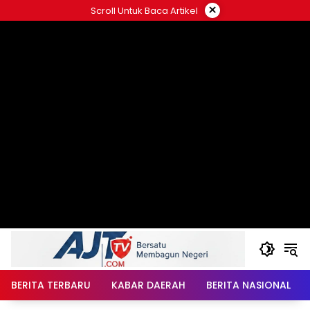
Langsung
×
Scroll Untuk Baca Artikel
ke
konten
BERITA TERBARU
KABAR DAERAH
BERITA NASIONAL