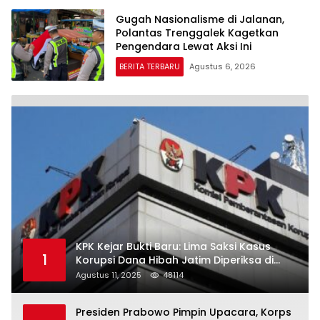
Gugah Nasionalisme di Jalanan,
Polantas Trenggalek Kagetkan
Pengendara Lewat Aksi Ini
BERITA TERBARU
Agustus 6, 2026
KPK Kejar Bukti Baru: Lima Saksi Kasus
1
Korupsi Dana Hibah Jatim Diperiksa di
Trenggalek
Agustus 11, 2025
48114
Presiden Prabowo Pimpin Upacara, Korps