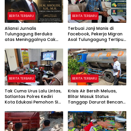
BERITA TERBARU
BERITA TERBARU
Aliansi Jurnalis
Terbuai Janji Manis di
Tulungagung Berduka
Facebook, Pekerja Migran
atas Meninggalnya Cak
Asal Tulungagung Tertipu
Sholeh, Catur Santoso:
Rp622 Juta
“Beliau Pejuang Keadilan
yang Vokal”
BERITA TERBARU
BERITA TERBARU
Tak Cuma Urus Lalu Lintas,
Krisis Air Bersih Meluas,
Satlantas Polres Kediri
Blitar Masuk Status
Kota Edukasi Pemohon SIM
Tanggap Darurat Bencana
Soal Hoaks Hingga
Hingga Oktober
Pelatihan AI