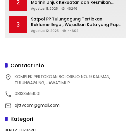
2
Marinir Unjuk Kekuatan dan Resmikan
Struktur Baru
Agustus 11, 2025
46246
Satpol PP Tulungagung Tertibkan
3
Reklame Ilegal, Wujudkan Kota yang Rapi
dan Indah
Agustus 12, 2025
44602
Contact Info
KOMPLEK PERTOKOAN BOLOREJO NO. 9 KAUMAN,
TULUNGAGUNG, JAWATIMUR
081335551001
ajttvcom@gmail.com
Kategori
BERITA TERBARU