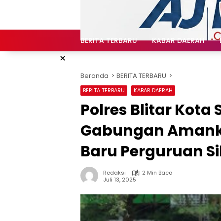
Langsung
ke
konten
BERITA TERBARU
KABAR DAERAH
×
Beranda
BERITA TERBARU
BERITA TERBARU
KABAR DAERAH
Polres Blitar Kota
Gabungan Amank
Baru Perguruan Si
Redaksi
2 Min Baca
Juli 13, 2025