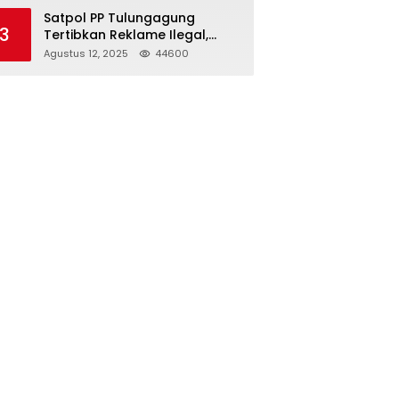
Struktur Baru
Satpol PP Tulungagung
3
Tertibkan Reklame Ilegal,
Wujudkan Kota yang Rapi
Agustus 12, 2025
44600
dan Indah