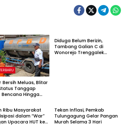
BERITA TERBARU
Diduga Belum Berizin,
Tambang Galian C di
Wonorejo Trenggalek
Dihentikan Pemkab
 TERBARU
ir Bersih Meluas, Blitar
Status Tanggap
t Bencana Hingga
 NASIONAL
BERITA TERBARU
r
n Ribu Masyarakat
Tekan Inflasi, Pemkab
isipasi dalam “War”
Tulungagung Gelar Pangan
an Upacara HUT ke-
Murah Selama 3 Hari
erdekaan RI