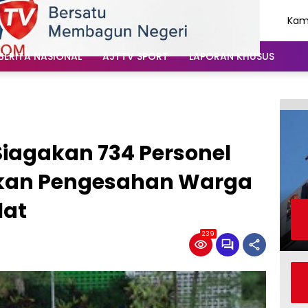
Kami
Agu
202
BERITA NASIONAL
AJTTV SPORT
LAPORAN KHUSUS
 Siagakan 734 Personel
an Pengesahan Warga
lat
239