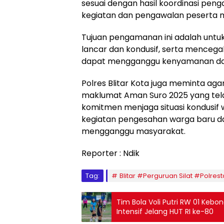
sesuai dengan hasil koordinasi pe
kegiatan dan pengawalan peserta m
Tujuan pengamanan ini adalah untu
lancar dan kondusif, serta mencegah
dapat mengganggu kenyamanan da
Polres Blitar Kota juga meminta aga
maklumat Aman Suro 2025 yang telah
komitmen menjaga situasi kondusif
kegiatan pengesahan warga baru da
mengganggu masyarakat.
Reporter : Ndik
Tag:
Blitar #Perguruan Silat #Polres
Tim Bola Voli Putri RW 01 Keb
Intensif Jelang HUT RI ke-80