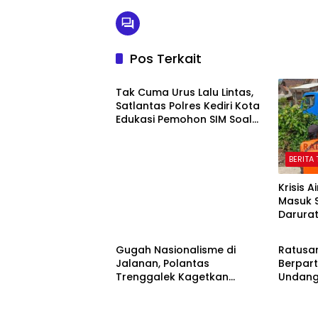
Pos Terkait
BERITA TERBARU
Tak Cuma Urus Lalu Lintas,
Satlantas Polres Kediri Kota
Edukasi Pemohon SIM Soal
Hoaks Hingga Pelatihan AI
BERITA
Krisis A
Masuk 
Darura
BERITA TERBARU
BERITA
Oktobe
Gugah Nasionalisme di
Ratusa
Jalanan, Polantas
Berpart
Trenggalek Kagetkan
Undang
Pengendara Lewat Aksi Ini
81 Kem