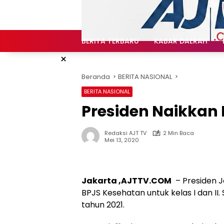
Langsung
ke
konten
BERITA TERBARU
KABAR DAERAH
×
Beranda
BERITA NASIONAL
BERITA NASIONAL
Presiden Naikkan 
Redaksi AJT TV
2 Min Baca
Mei 13, 2020
Jakarta ,AJTTV.COM
– Presiden J
BPJS Kesehatan untuk kelas I dan II.
tahun 2021.