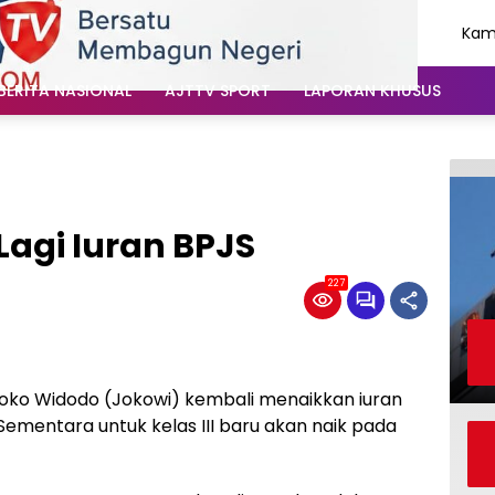
Kami
Agu
202
BERITA NASIONAL
AJTTV SPORT
LAPORAN KHUSUS
Lagi Iuran BPJS
227
oko Widodo (Jokowi) kembali menaikkan iuran
 Sementara untuk kelas III baru akan naik pada