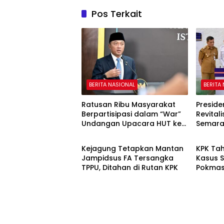
Pos Terkait
BERITA NASIONAL
BERITA
Ratusan Ribu Masyarakat
Presid
Berpartisipasi dalam “War”
Revitali
Undangan Upacara HUT ke-
Semar
BERITA NASIONAL
BERITA
81 Kemerdekaan RI
Kejagung Tetapkan Mantan
KPK Ta
Jampidsus FA Tersangka
Kasus 
TPPU, Ditahan di Rutan KPK
Pokmas