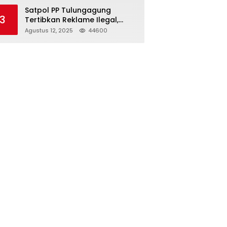
Struktur Baru
Satpol PP Tulungagung
3
Tertibkan Reklame Ilegal,
Wujudkan Kota yang Rapi
Agustus 12, 2025
44600
dan Indah