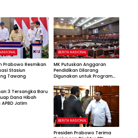
 NASIONAL
BERITA NASIONAL
en Prabowo Resmikan
MK Putuskan Anggaran
sasi Stasiun
Pendidikan Dilarang
ang Tawang
Digunakan untuk Program
 NASIONAL
Makan Bergizi Gratis
han 3 Tersangka Baru
Suap Dana Hibah
 APBD Jatim
BERITA NASIONAL
Presiden Prabowo Terima