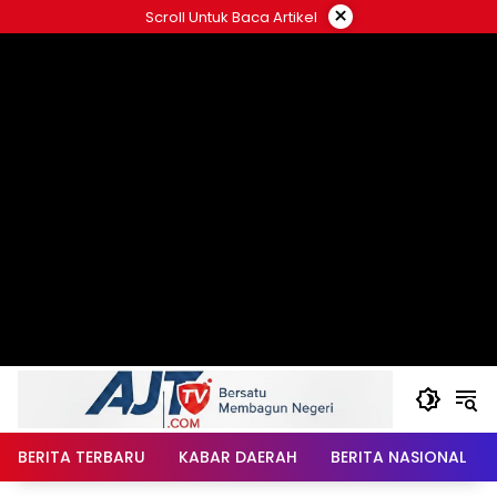
Langsung
×
Scroll Untuk Baca Artikel
ke
konten
BERITA TERBARU
KABAR DAERAH
BERITA NASIONAL