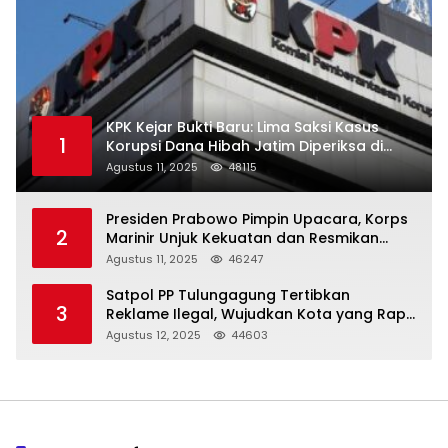
KPK Kejar Bukti Baru: Lima Saksi Kasus
1
Korupsi Dana Hibah Jatim Diperiksa di
Trenggalek
Agustus 11, 2025
48115
Presiden Prabowo Pimpin Upacara, Korps
2
Marinir Unjuk Kekuatan dan Resmikan
Struktur Baru
Agustus 11, 2025
46247
Satpol PP Tulungagung Tertibkan
3
Reklame Ilegal, Wujudkan Kota yang Rapi
dan Indah
Agustus 12, 2025
44603