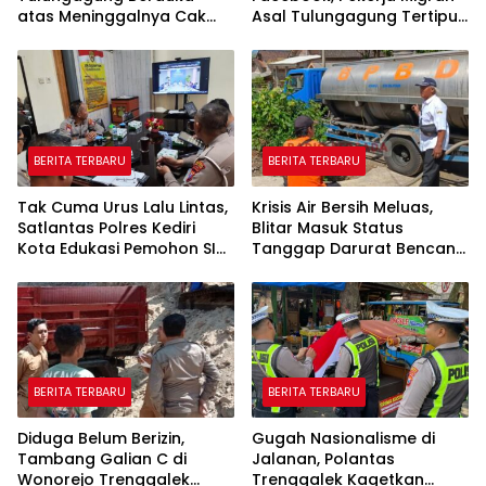
atas Meninggalnya Cak
Asal Tulungagung Tertipu
Sholeh, Catur Santoso:
Rp622 Juta
“Beliau Pejuang Keadilan
yang Vokal”
BERITA TERBARU
BERITA TERBARU
Tak Cuma Urus Lalu Lintas,
Krisis Air Bersih Meluas,
Satlantas Polres Kediri
Blitar Masuk Status
Kota Edukasi Pemohon SIM
Tanggap Darurat Bencana
Soal Hoaks Hingga
Hingga Oktober
Pelatihan AI
BERITA TERBARU
BERITA TERBARU
Diduga Belum Berizin,
Gugah Nasionalisme di
Tambang Galian C di
Jalanan, Polantas
Wonorejo Trenggalek
Trenggalek Kagetkan