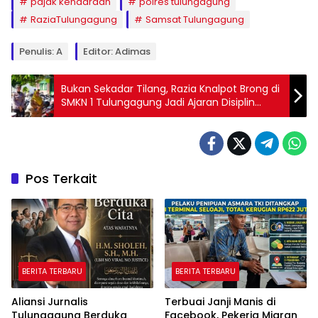
pajak kendaraan
polres tulungagung
RaziaTulungagung
Samsat Tulungagung
Penulis: A
Editor: Adimas
Bukan Sekadar Tilang, Razia Knalpot Brong di
SMKN 1 Tulungagung Jadi Ajaran Disiplin
Pelajar
Pos Terkait
BERITA TERBARU
BERITA TERBARU
Aliansi Jurnalis
Terbuai Janji Manis di
Tulungagung Berduka
Facebook, Pekerja Migran