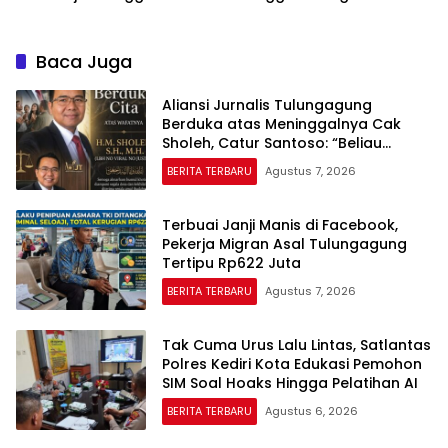
Dihentikan Pemkab
Pengendara Lewat Aksi Ini
Baca Juga
Aliansi Jurnalis Tulungagung
Berduka atas Meninggalnya Cak
Sholeh, Catur Santoso: “Beliau
Pejuang Keadilan yang Vokal”
BERITA TERBARU
Agustus 7, 2026
Terbuai Janji Manis di Facebook,
Pekerja Migran Asal Tulungagung
Tertipu Rp622 Juta
BERITA TERBARU
Agustus 7, 2026
Tak Cuma Urus Lalu Lintas, Satlantas
Polres Kediri Kota Edukasi Pemohon
SIM Soal Hoaks Hingga Pelatihan AI
BERITA TERBARU
Agustus 6, 2026