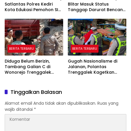
Satlantas Polres Kediri
Blitar Masuk Status
Kota Edukasi Pemohon SIM
Tanggap Darurat Bencana
Soal Hoaks Hingga
Hingga Oktober
Pelatihan AI
BERITA TERBARU
BERITA TERBARU
Diduga Belum Berizin,
Gugah Nasionalisme di
Tambang Galian C di
Jalanan, Polantas
Wonorejo Trenggalek
Trenggalek Kagetkan
Dihentikan Pemkab
Pengendara Lewat Aksi Ini
Tinggalkan Balasan
Alamat email Anda tidak akan dipublikasikan.
Ruas yang
wajib ditandai
*