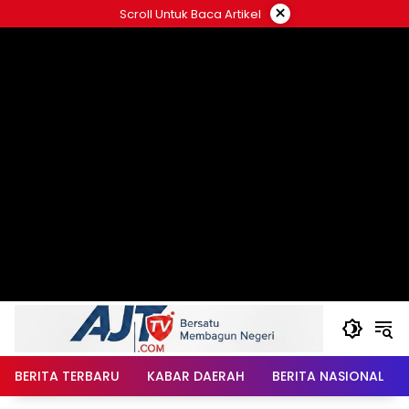
Langsung
×
Scroll Untuk Baca Artikel
ke
konten
BERITA TERBARU
KABAR DAERAH
BERITA NASIONAL