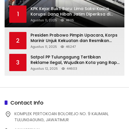
KPK Kejar Bukti Baru: Lima Saksi Kasus
1
Korupsi Dana Hibah Jatim Diperiksa di
Trenggalek
Agustus 11, 2025
48115
Presiden Prabowo Pimpin Upacara, Korps
2
Marinir Unjuk Kekuatan dan Resmikan
Struktur Baru
Agustus 11, 2025
46247
Satpol PP Tulungagung Tertibkan
3
Reklame Ilegal, Wujudkan Kota yang Rapi
dan Indah
Agustus 12, 2025
44603
Contact Info
KOMPLEK PERTOKOAN BOLOREJO NO. 9 KAUMAN,
TULUNGAGUNG, JAWATIMUR