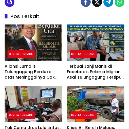
Pos Terkait
BERITA TERBARU
BERITA TERBARU
Aliansi Jurnalis
Terbuai Janji Manis di
Tulungagung Berduka
Facebook, Pekerja Migran
atas Meninggalnya Cak
Asal Tulungagung Tertipu
Sholeh, Catur Santoso:
Rp622 Juta
“Beliau Pejuang Keadilan
yang Vokal”
BERITA TERBARU
BERITA TERBARU
Tak Cuma Urus Lalu Lintas,
Krisis Air Bersih Meluas,