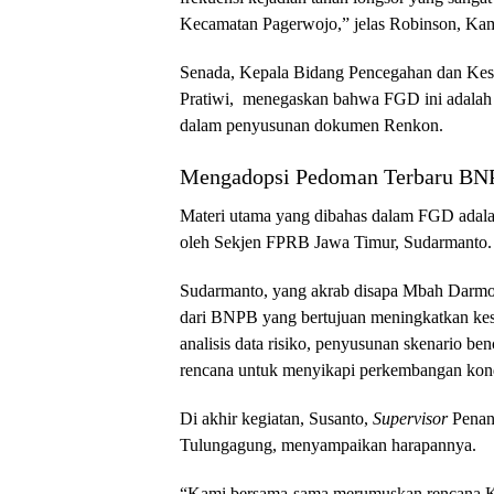
Kecamatan Pagerwojo,” jelas Robinson, Kam
​Senada, Kepala Bidang Pencegahan dan Ke
Pratiwi, menegaskan bahwa FGD ini adalah 
dalam penyusunan dokumen Renkon.
​Mengadopsi Pedoman Terbaru BN
​Materi utama yang dibahas dalam FGD adal
oleh Sekjen FPRB Jawa Timur, Sudarmanto.
​Sudarmanto, yang akrab disapa Mbah Darmo
dari BNPB yang bertujuan meningkatkan kes
analisis data risiko, penyusunan skenario ben
rencana untuk menyikapi perkembangan kondi
​Di akhir kegiatan, Susanto,
Supervisor
Penan
Tulungagung, menyampaikan harapannya.
​“Kami bersama-sama merumuskan rencana K