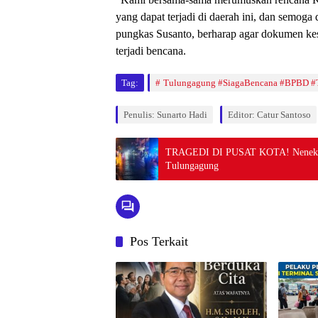
yang dapat terjadi di daerah ini, dan semog
pungkas Susanto, berharap agar dokumen kesi
terjadi bencana.
Tag:
Tulungagung #SiagaBencana #BPBD #
Penulis: Sunarto Hadi
Editor: Catur Santoso
TRAGEDI DI PUSAT KOTA! Nenek 60 
Tulungagung
Pos Terkait