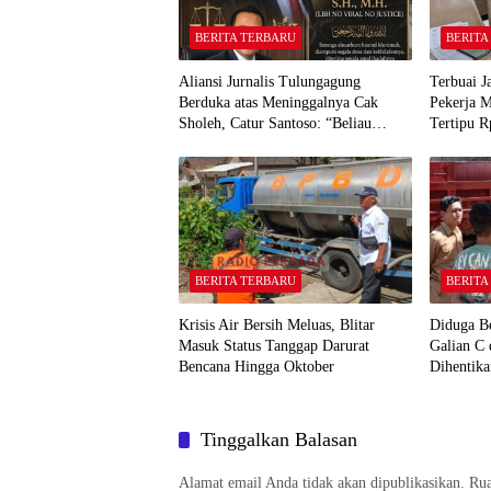
BERITA TERBARU
BERITA
Aliansi Jurnalis Tulungagung
Terbuai J
Berduka atas Meninggalnya Cak
Pekerja 
Sholeh, Catur Santoso: “Beliau
Tertipu R
Pejuang Keadilan yang Vokal”
BERITA TERBARU
BERITA
Krisis Air Bersih Meluas, Blitar
Diduga B
Masuk Status Tanggap Darurat
Galian C
Bencana Hingga Oktober
Dihentik
Tinggalkan Balasan
Alamat email Anda tidak akan dipublikasikan.
Rua