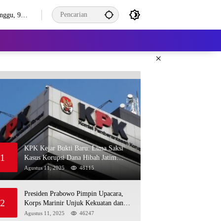
nggu, 9
ustus 2026
×
KPK Kejar Bukti Baru: Lima Saksi
1
Kasus Korupsi Dana Hibah Jatim
Diperiksa di Trenggalek
Agustus 11, 2025
48115
Presiden Prabowo Pimpin Upacara,
2
Korps Marinir Unjuk Kekuatan dan
Resmikan Struktur Baru
Agustus 11, 2025
46247