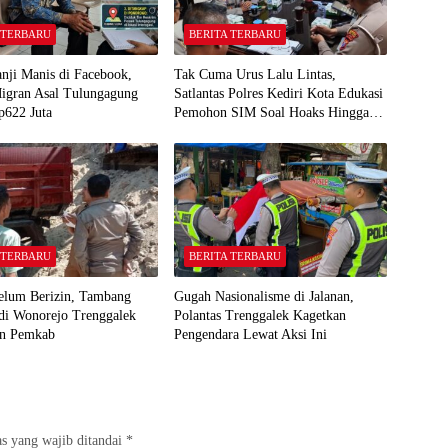
 TERBARU
BERITA TERBARU
anji Manis di Facebook,
Tak Cuma Urus Lalu Lintas,
Migran Asal Tulungagung
Satlantas Polres Kediri Kota Edukasi
p622 Juta
Pemohon SIM Soal Hoaks Hingga
Pelatihan AI
 TERBARU
BERITA TERBARU
elum Berizin, Tambang
Gugah Nasionalisme di Jalanan,
 di Wonorejo Trenggalek
Polantas Trenggalek Kagetkan
an Pemkab
Pengendara Lewat Aksi Ini
s yang wajib ditandai
*