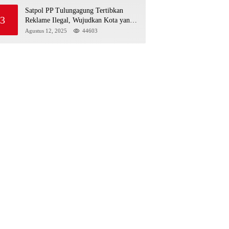
Satpol PP Tulungagung Tertibkan
3
Reklame Ilegal, Wujudkan Kota yang
Rapi dan Indah
Agustus 12, 2025
44603