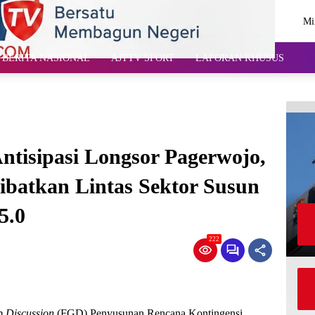
Mi
Ag
BERITA NASIONAL
AJTTV SPORT
LAPORAN KHUSUS
isipasi Longsor Pagerwojo,
batkan Lintas Sektor Susun
5.0
222
 Discussion
(FGD) Penyusunan Rencana Kontingensi