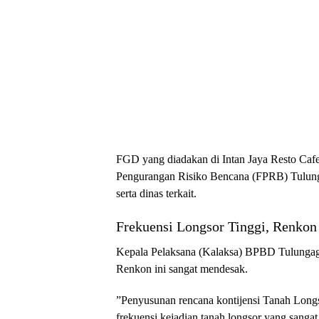
​FGD yang diadakan di Intan Jaya Resto Cafe 
Pengurangan Risiko Bencana (FPRB) Tulu
serta dinas terkait.
​Frekuensi Longsor Tinggi, Renkon
​Kepala Pelaksana (Kalaksa) BPBD Tulunga
Renkon ini sangat mendesak.
​”Penyusunan rencana kontijensi Tanah Long
frekuensi kejadian tanah longsor yang sang