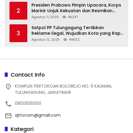
Presiden Prabowo Pimpin Upacara, Korps
2
Marinir Unjuk Kekuatan dan Resmikan
Struktur Baru
Agustus 11, 2025
46247
Satpol PP Tulungagung Tertibkan
3
Reklame Ilegal, Wujudkan Kota yang Rapi
dan Indah
Agustus 12, 2025
44602
Contact Info
KOMPLEK PERTOKOAN BOLOREJO NO. 9 KAUMAN,
TULUNGAGUNG, JAWATIMUR
081335551001
ajttvcom@gmail.com
Kategori