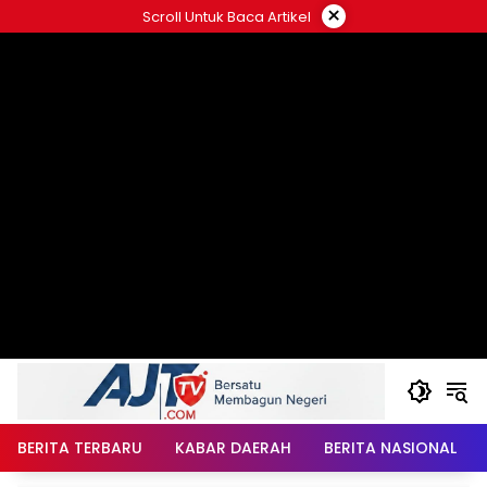
Langsung
×
Scroll Untuk Baca Artikel
ke
konten
BERITA TERBARU
KABAR DAERAH
BERITA NASIONAL