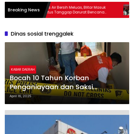
tas
Krisis Air Bersih Meluas, Blitar Masuk
Did
Breaking News
 SIM
Status Tanggap Darurat Bencana
C d
Hingga Oktober
Pe
Dinas sosial trenggalek
KABAR DAERAH
Bocah 10 Tahun Korban
Penganiayaan dan Saksi
Kematian Ibunya di Trenggalek
April 16, 2025
Dapat Pendampingan Psikologis