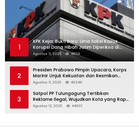
KPK Kejar Bukti Baru: Lima Saksi Kasus
1
Korupsi Dana Hibah Jatim Diperiksa di
Trenggalek
Agustus 11, 2025
48114
Presiden Prabowo Pimpin Upacara, Korps
2
Marinir Unjuk Kekuatan dan Resmikan
Struktur Baru
Agustus 11, 2025
46246
Satpol PP Tulungagung Tertibkan
3
Reklame Ilegal, Wujudkan Kota yang Rapi
dan Indah
Agustus 12, 2025
44601