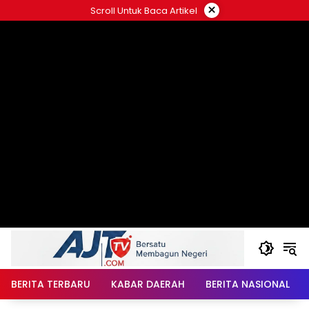
Langsung
×
Scroll Untuk Baca Artikel
ke
konten
BERITA TERBARU
KABAR DAERAH
BERITA NASIONAL