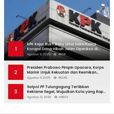
KPK Kejar Bukti Baru: Lima Saksi Kasus
1
Korupsi Dana Hibah Jatim Diperiksa di
Trenggalek
Agustus 11, 2025
48114
Presiden Prabowo Pimpin Upacara, Korps
2
Marinir Unjuk Kekuatan dan Resmikan
Struktur Baru
Agustus 11, 2025
46246
Satpol PP Tulungagung Tertibkan
3
Reklame Ilegal, Wujudkan Kota yang Rapi
dan Indah
Agustus 12, 2025
44602