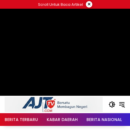
Langsung
×
Scroll Untuk Baca Artikel
ke
konten
BERITA TERBARU
KABAR DAERAH
BERITA NASIONAL