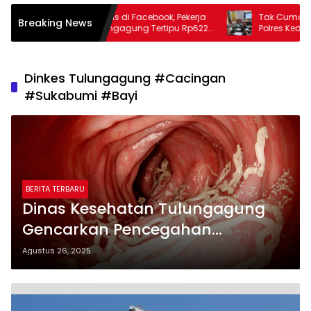
Terbuai Janji Manis di Facebook, Pekerja
Tak Cuma Urus L
Breaking News
Migran Asal Tulungagung Tertipu Rp622
Polres Kediri Ko
Juta
Soal Hoaks Hing
Dinkes Tulungagung #Cacingan
#Sukabumi #Bayi
BERITA TERBARU
Dinas Kesehatan Tulungagung
Gencarkan Pencegahan
Kecacingan Setelah Kasus
Agustus 26, 2025
Kematian di Sukabumi