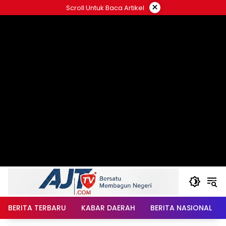
Langsung
×
Scroll Untuk Baca Artikel
ke
konten
BERITA TERBARU
KABAR DAERAH
BERITA NASIONAL