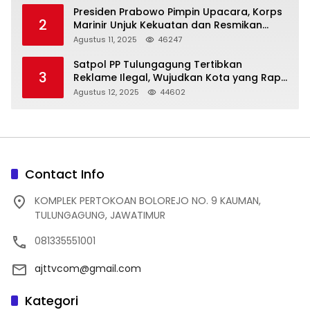
Presiden Prabowo Pimpin Upacara, Korps
2
Marinir Unjuk Kekuatan dan Resmikan
Struktur Baru
Agustus 11, 2025
46247
Satpol PP Tulungagung Tertibkan
3
Reklame Ilegal, Wujudkan Kota yang Rapi
dan Indah
Agustus 12, 2025
44602
Contact Info
KOMPLEK PERTOKOAN BOLOREJO NO. 9 KAUMAN,
TULUNGAGUNG, JAWATIMUR
081335551001
ajttvcom@gmail.com
Kategori