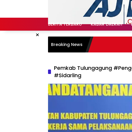
Langsung
ke
konten
BERITA TERBARU
KABAR DAERAH
×
Breaking News
Pemkab Tulungagung #Penga
#Sidarling