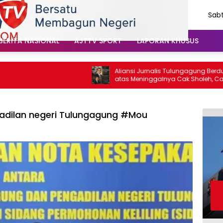
Sabt
Agu
202
BERITA NASIONAL
AJTTV SPORT
LAPORAN KHUSUS
Aliansi Jurnalis Tulungagung Berduka
atas Meninggalnya Cak Sholeh, Catur
Santoso: “Beliau Pejuang Keadilan yang
Vokal”
dilan negeri Tulungagung #Mou