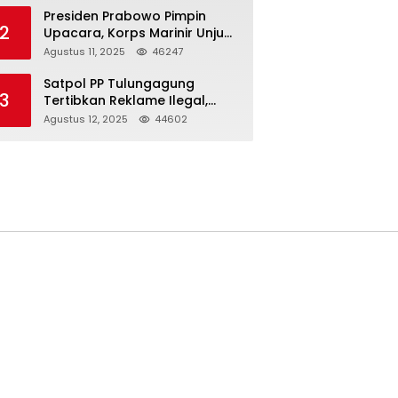
Presiden Prabowo Pimpin
2
Upacara, Korps Marinir Unjuk
Kekuatan dan Resmikan
Agustus 11, 2025
46247
Struktur Baru
Satpol PP Tulungagung
3
Tertibkan Reklame Ilegal,
Wujudkan Kota yang Rapi
Agustus 12, 2025
44602
dan Indah