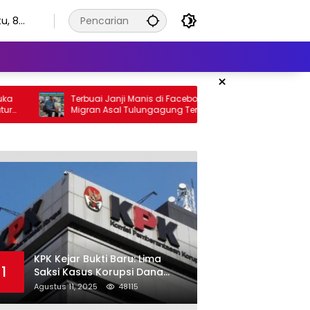
u, 8
stus
6
×
Terbuai Janji Manis di Facebook, Pekerja
Tak Cuma 
Migran Asal Tulungagung Tertipu Rp622
Polres Ke
Juta
Soal Hoa
KPK Kejar Bukti Baru: Lima
1
Saksi Kasus Korupsi Dana
Hibah Jatim Diperiksa di
Agustus 11, 2025
48115
Trenggalek