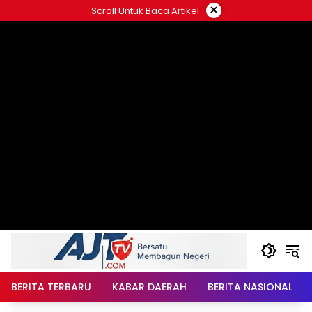
Langsung
×
Scroll Untuk Baca Artikel
ke
konten
BERITA TERBARU
KABAR DAERAH
BERITA NASIONAL