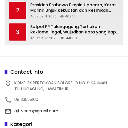
Presiden Prabowo Pimpin Upacara, Korps
2
Marinir Unjuk Kekuatan dan Resmikan
Struktur Baru
Agustus 11, 2025
46246
Satpol PP Tulungagung Tertibkan
3
Reklame Ilegal, Wujudkan Kota yang Rapi
dan Indah
Agustus 12, 2025
44600
Contact Info
KOMPLEK PERTOKOAN BOLOREJO NO. 9 KAUMAN,
TULUNGAGUNG, JAWATIMUR
081335551001
ajttvcom@gmail.com
Kategori