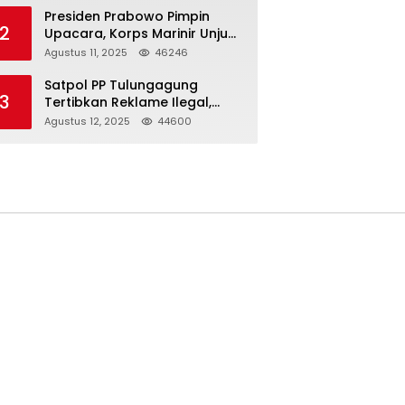
Presiden Prabowo Pimpin
2
Upacara, Korps Marinir Unjuk
Kekuatan dan Resmikan
Agustus 11, 2025
46246
Struktur Baru
Satpol PP Tulungagung
3
Tertibkan Reklame Ilegal,
Wujudkan Kota yang Rapi
Agustus 12, 2025
44600
dan Indah