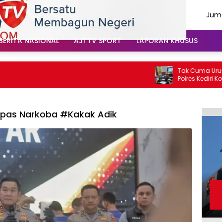
Juma
Agu
202
BERITA NASIONAL
AJTTV SPORT
LAPORAN KHUSUS
Tak Cuma Urus Lalu 
Polres Kediri Kota 
Soal Hoaks Hingga P
mpas Narkoba #Kakak Adik