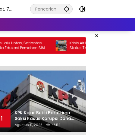
t, 7
stus
6
×
Lintas, Satlantas
Krisis Air Bersih Meluas, Blitar Masuk
Edukasi Pemohon SIM
Status Tanggap Darurat Bencana
elatihan AI
Hingga Oktober
KPK Kejar Bukti Baru: Lima
1
Saksi Kasus Korupsi Dana
Hibah Jatim Diperiksa di
Agustus 11, 2025
48114
Trenggalek