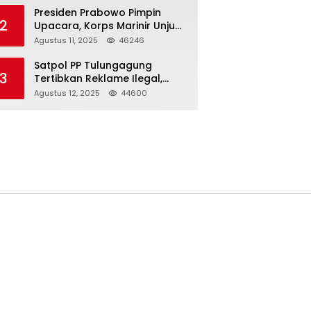
Presiden Prabowo Pimpin
2
Upacara, Korps Marinir Unjuk
Kekuatan dan Resmikan
Agustus 11, 2025
46246
Struktur Baru
Satpol PP Tulungagung
3
Tertibkan Reklame Ilegal,
Wujudkan Kota yang Rapi
Agustus 12, 2025
44600
dan Indah