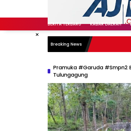
Langsung
ke
konten
BERITA TERBARU
KABAR DAERAH
×
Breaking News
Pramuka #Garuda #Smpn2 B
Tulungagung