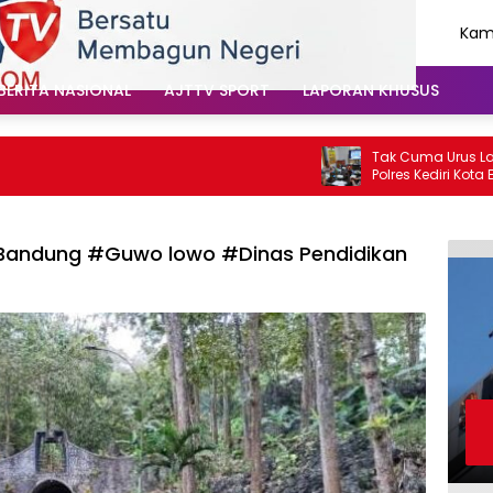
Kami
Agu
202
BERITA NASIONAL
AJTTV SPORT
LAPORAN KHUSUS
Tak Cuma Urus Lalu Lin
Polres Kediri Kota Eduk
Soal Hoaks Hingga Pela
andung #Guwo lowo #Dinas Pendidikan