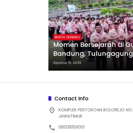
BERITA TERBARU
Momen Bersejarah di Gu
Bandung, Tulungagung 
Garuda
Agustus 15, 2025
Contact Info
KOMPLEK PERTOKOAN BOLOREJO NO.
JAWATIMUR
081335551001