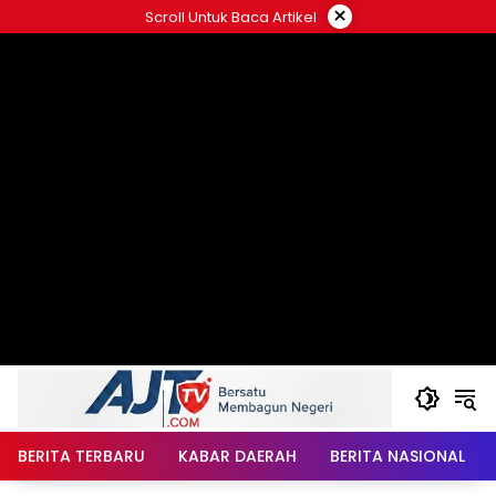
Langsung
×
Scroll Untuk Baca Artikel
ke
konten
BERITA TERBARU
KABAR DAERAH
BERITA NASIONAL