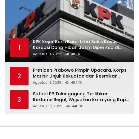
KPK Kejar Bukti Baru: Lima Saksi Kasus
1
Korupsi Dana Hibah Jatim Diperiksa di
Trenggalek
Agustus 11, 2025
48114
Presiden Prabowo Pimpin Upacara, Korps
2
Marinir Unjuk Kekuatan dan Resmikan
Struktur Baru
Agustus 11, 2025
46245
Satpol PP Tulungagung Tertibkan
3
Reklame Ilegal, Wujudkan Kota yang Rapi
dan Indah
Agustus 12, 2025
44600