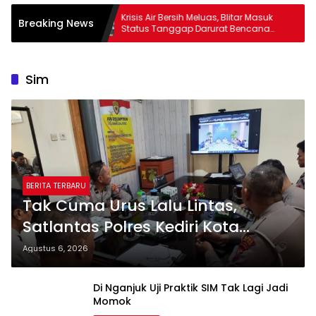
atlantas
Krisis Air Bersih Meluas, Blitar Masuk
Breaking News
mohon SIM
Status Tanggap Darurat Bencana
AI
Hingga Oktober
Sim
BERITA TERBARU
Tak Cuma Urus Lalu Lintas,
Satlantas Polres Kediri Kota
Edukasi Pemohon SIM Soal Hoaks
Agustus 6, 2026
Hingga Pelatihan AI
Di Nganjuk Uji Praktik SIM Tak Lagi Jadi
Momok