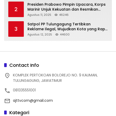
Presiden Prabowo Pimpin Upacara, Korps
2
Marinir Unjuk Kekuatan dan Resmikan
Struktur Baru
Agustus 11, 2025
46246
Satpol PP Tulungagung Tertibkan
3
Reklame Ilegal, Wujudkan Kota yang Rapi
dan Indah
Agustus 12, 2025
44600
Contact Info
KOMPLEK PERTOKOAN BOLOREJO NO. 9 KAUMAN,
TULUNGAGUNG, JAWATIMUR
081335551001
ajttvcom@gmail.com
Kategori