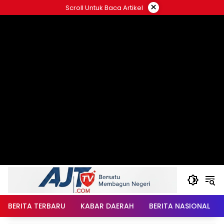
Langsung
×
Scroll Untuk Baca Artikel
ke
konten
BERITA TERBARU
KABAR DAERAH
BERITA NASIONAL