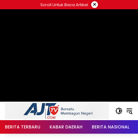
Langsung
×
Scroll Untuk Baca Artikel
ke
konten
BERITA TERBARU
KABAR DAERAH
BERITA NASIONAL