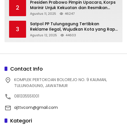
Presiden Prabowo Pimpin Upacara, Korps
2
Marinir Unjuk Kekuatan dan Resmikan
Struktur Baru
Agustus 11, 2025
46247
Satpol PP Tulungagung Tertibkan
3
Reklame Ilegal, Wujudkan Kota yang Rapi
dan Indah
Agustus 12, 2025
44603
Contact Info
KOMPLEK PERTOKOAN BOLOREJO NO. 9 KAUMAN,
TULUNGAGUNG, JAWATIMUR
081335551001
ajttvcom@gmail.com
Kategori