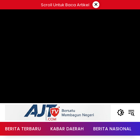
Langsung
×
Scroll Untuk Baca Artikel
ke
konten
BERITA TERBARU
KABAR DAERAH
BERITA NASIONAL