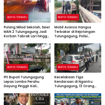
BERITA TERBARU
BERITA TERBARU
Pulang Milad Sekolah, Siswi
Mobil Avanza Hangus
MAN 2 Tulungagung Jadi
Terbakar di Rejotangan
Korban Tabrak Lari hingga
Tulungagung, Polisi
Patah Tulang
Temukan Botol Bekas
Bahan Bakar
BERITA TERBARU
BERITA TERBARU
Plt Bupati Tulungagung
Kecelakaan Tiga
Lepas Lomba Perahu
Kendaraan di Ngantru
Dayung Pinggir Kali
Tulungagung, 13 Orang
Ngrowo.
Luka Ringan