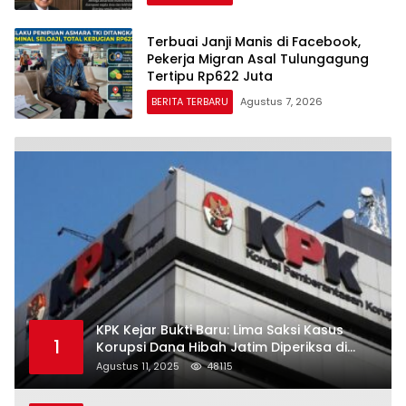
Terbuai Janji Manis di Facebook,
Pekerja Migran Asal Tulungagung
Tertipu Rp622 Juta
BERITA TERBARU
Agustus 7, 2026
KPK Kejar Bukti Baru: Lima Saksi Kasus
1
Korupsi Dana Hibah Jatim Diperiksa di
Trenggalek
Agustus 11, 2025
48115