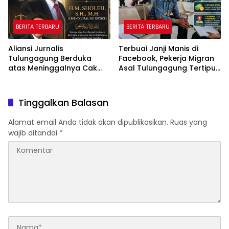
BERITA TERBARU
BERITA TERBARU
Aliansi Jurnalis
Terbuai Janji Manis di
Tulungagung Berduka
Facebook, Pekerja Migran
atas Meninggalnya Cak
Asal Tulungagung Tertipu
Sholeh, Catur Santoso:
Rp622 Juta
“Beliau Pejuang Keadilan
yang Vokal”
Tinggalkan Balasan
Alamat email Anda tidak akan dipublikasikan.
Ruas yang
wajib ditandai
*