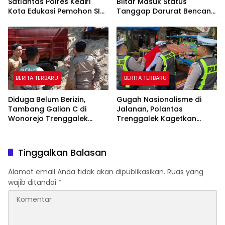
Satlantas Polres Kediri
Blitar Masuk Status
Kota Edukasi Pemohon SIM
Tanggap Darurat Bencana
Soal Hoaks Hingga
Hingga Oktober
Pelatihan AI
BERITA TERBARU
BERITA TERBARU
Diduga Belum Berizin,
Gugah Nasionalisme di
Tambang Galian C di
Jalanan, Polantas
Wonorejo Trenggalek
Trenggalek Kagetkan
Dihentikan Pemkab
Pengendara Lewat Aksi Ini
Tinggalkan Balasan
Alamat email Anda tidak akan dipublikasikan.
Ruas yang
wajib ditandai
*