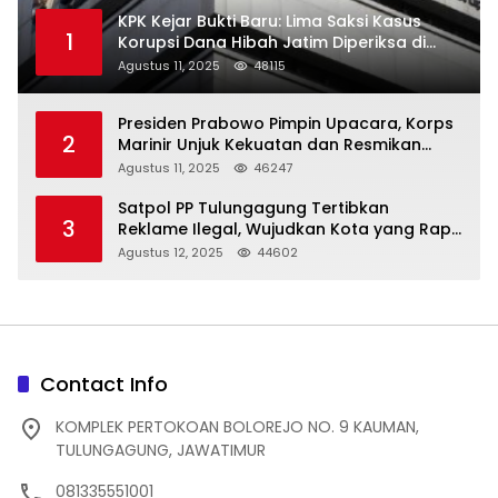
KPK Kejar Bukti Baru: Lima Saksi Kasus
1
Korupsi Dana Hibah Jatim Diperiksa di
Trenggalek
Agustus 11, 2025
48115
Presiden Prabowo Pimpin Upacara, Korps
2
Marinir Unjuk Kekuatan dan Resmikan
Struktur Baru
Agustus 11, 2025
46247
Satpol PP Tulungagung Tertibkan
3
Reklame Ilegal, Wujudkan Kota yang Rapi
dan Indah
Agustus 12, 2025
44602
Contact Info
KOMPLEK PERTOKOAN BOLOREJO NO. 9 KAUMAN,
TULUNGAGUNG, JAWATIMUR
081335551001