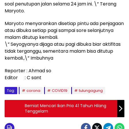
soal penutupan jalan selama 24 jam ini. \” Terang
Maryoto.
Maryoto menyarankan disetiap pintu ada penjagaan
atau dibuka setiap pagi sampai sore selanjutnya
malam ditutup kembali.
\” Seyogyanya dijaga atau pagi dibuka biar aktifitas
tidak terganggu, sementara malam bisa ditutup
kembali.,\” Imbuhnya
Reporter : Ahmad so
Editor : C sant
Tag:
corona
COVID19
tulungagung
Berniat Mencari Ikan Pria 41 Tahun Hilang
Tenggelam