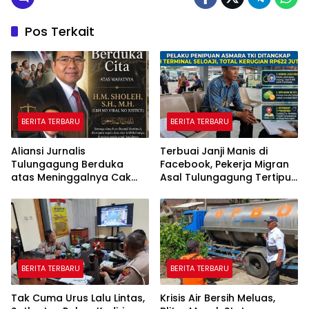
Pos Terkait
BERITA TERBARU
BERITA TERBARU
Aliansi Jurnalis
Terbuai Janji Manis di
Tulungagung Berduka
Facebook, Pekerja Migran
atas Meninggalnya Cak
Asal Tulungagung Tertipu
Sholeh, Catur Santoso:
Rp622 Juta
“Beliau Pejuang Keadilan
yang Vokal”
BERITA TERBARU
BERITA TERBARU
Tak Cuma Urus Lalu Lintas,
Krisis Air Bersih Meluas,