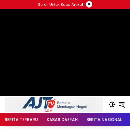
Langsung
×
Scroll Untuk Baca Artikel
ke
konten
BERITA TERBARU
KABAR DAERAH
BERITA NASIONAL