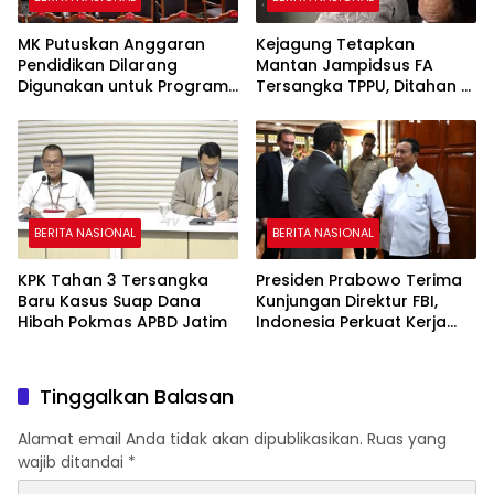
MK Putuskan Anggaran
Kejagung Tetapkan
Pendidikan Dilarang
Mantan Jampidsus FA
Digunakan untuk Program
Tersangka TPPU, Ditahan di
Makan Bergizi Gratis
Rutan KPK
BERITA NASIONAL
BERITA NASIONAL
KPK Tahan 3 Tersangka
Presiden Prabowo Terima
Baru Kasus Suap Dana
Kunjungan Direktur FBI,
Hibah Pokmas APBD Jatim
Indonesia Perkuat Kerja
Sama Repatriasi Artefak
Budaya
Tinggalkan Balasan
Alamat email Anda tidak akan dipublikasikan.
Ruas yang
wajib ditandai
*