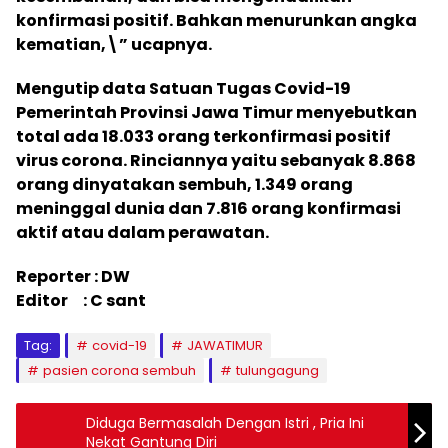
konfirmasi positif. Bahkan menurunkan angka
kematian,\” ucapnya.
Mengutip data Satuan Tugas Covid-19
Pemerintah Provinsi Jawa Timur menyebutkan
total ada 18.033 orang terkonfirmasi positif
virus corona. Rinciannya yaitu sebanyak 8.868
orang dinyatakan sembuh, 1.349 orang
meninggal dunia dan 7.816 orang konfirmasi
aktif atau dalam perawatan.
Reporter : DW
Editor : C sant
Tag:
covid-19
JAWATIMUR
pasien corona sembuh
tulungagung
Diduga Bermasalah Dengan Istri , Pria Ini
Nekat Gantung Diri