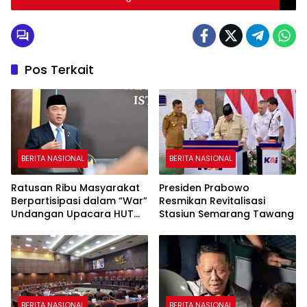
Pos Terkait
BERITA NASIONAL
BERITA NASIONAL
Ratusan Ribu Masyarakat
Presiden Prabowo
Berpartisipasi dalam “War”
Resmikan Revitalisasi
Undangan Upacara HUT
Stasiun Semarang Tawang
ke-81 Kemerdekaan RI
BERITA NASIONAL
BERITA NASIONAL