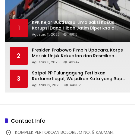
KPK Kejar Bukti Baru: Lima Saksi Kasus
1
Korupsi Dana Hibah Jatim Diperiksa di
Trenggalek
Agustus 11, 2025
48115
Presiden Prabowo Pimpin Upacara, Korps
2
Marinir Unjuk Kekuatan dan Resmikan
Struktur Baru
Agustus 11, 2025
46247
Satpol PP Tulungagung Tertibkan
3
Reklame Ilegal, Wujudkan Kota yang Rapi
dan Indah
Agustus 12, 2025
44602
Contact Info
KOMPLEK PERTOKOAN BOLOREJO NO. 9 KAUMAN,