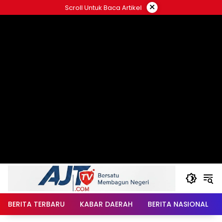
Langsung
×
Scroll Untuk Baca Artikel
ke
konten
BERITA TERBARU
KABAR DAERAH
BERITA NASIONAL