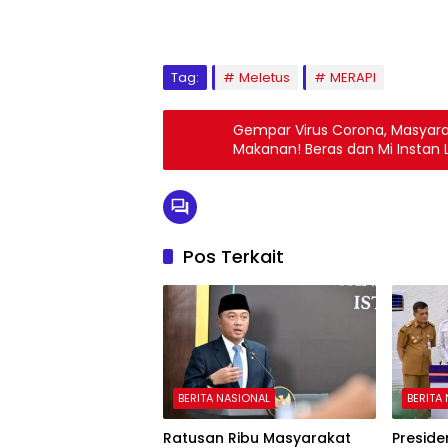
Tag:
Meletus
MERAPI
Gempar Virus Corona, Masyara
Makanan! Beras dan Mi Instan
Pos Terkait
BERITA NASIONAL
BERITA
Ratusan Ribu Masyarakat
Presid