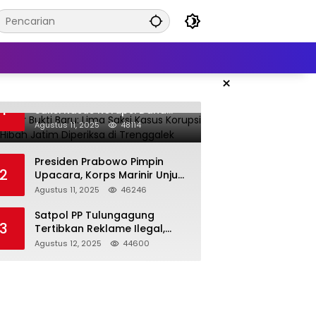
×
KPK Kejar Bukti Baru: Lima
1
Saksi Kasus Korupsi Dana
Hibah Jatim Diperiksa di
Agustus 11, 2025
48114
Trenggalek
Presiden Prabowo Pimpin
2
Upacara, Korps Marinir Unjuk
Kekuatan dan Resmikan
Agustus 11, 2025
46246
Struktur Baru
Satpol PP Tulungagung
3
Tertibkan Reklame Ilegal,
Wujudkan Kota yang Rapi
Agustus 12, 2025
44600
dan Indah