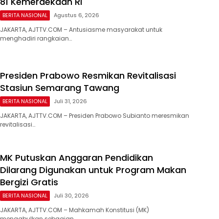
81 Kemerdekaan RI
BERITA NASIONAL
Agustus 6, 2026
JAKARTA, AJTTV.COM – Antusiasme masyarakat untuk
menghadiri rangkaian…
Presiden Prabowo Resmikan Revitalisasi
Stasiun Semarang Tawang
BERITA NASIONAL
Juli 31, 2026
JAKARTA, AJTTV.COM – Presiden Prabowo Subianto meresmikan
revitalisasi…
MK Putuskan Anggaran Pendidikan
Dilarang Digunakan untuk Program Makan
Bergizi Gratis
BERITA NASIONAL
Juli 30, 2026
​JAKARTA, AJTTV.COM – Mahkamah Konstitusi (MK)
mengabulkan sebagian…