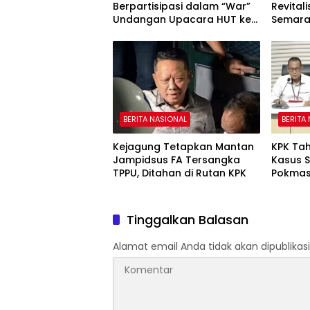
Berpartisipasi dalam “War”
Revitali
Undangan Upacara HUT ke-
Semar
81 Kemerdekaan RI
BERITA NASIONAL
BERITA
Kejagung Tetapkan Mantan
KPK Ta
Jampidsus FA Tersangka
Kasus 
TPPU, Ditahan di Rutan KPK
Pokmas
Tinggalkan Balasan
Alamat email Anda tidak akan dipublikasi