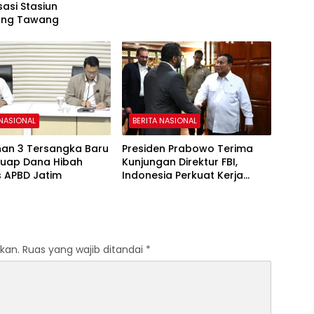
sasi Stasiun
ang Tawang
 NASIONAL
BERITA NASIONAL
han 3 Tersangka Baru
Presiden Prabowo Terima
Suap Dana Hibah
Kunjungan Direktur FBI,
 APBD Jatim
Indonesia Perkuat Kerja
Sama Repatriasi Artefak
Budaya
kan.
Ruas yang wajib ditandai
*