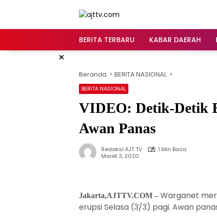
Langsung
ke
konten
BERITA TERBARU
KABAR DAERAH
×
Beranda
BERITA NASIONAL
BERITA NASIONAL
VIDEO: Detik-Detik 
Awan Panas
Redaksi AJT TV
1 Min Baca
Maret 3, 2020
Warganet mere
Jakarta,AJTTV.COM –
erupsi Selasa (3/3) pagi. Awan pana