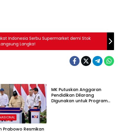
kat Indonesia Serbu Supermarket demi Stok
 Langsung Langka!
BERITA NASIONAL
MK Putuskan Anggaran
Pendidikan Dilarang
Digunakan untuk Program
Makan Bergizi Gratis
 NASIONAL
en Prabowo Resmikan