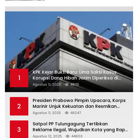
KPK Kejar Bukti Baru: Lima Saksi Kasus
1
Korupsi Dana Hibah Jatim Diperiksa di
Trenggalek
Agustus 11, 2025
48115
Presiden Prabowo Pimpin Upacara, Korps
2
Marinir Unjuk Kekuatan dan Resmikan
Struktur Baru
Agustus 11, 2025
46247
Satpol PP Tulungagung Tertibkan
3
Reklame Ilegal, Wujudkan Kota yang Rapi
dan Indah
Agustus 12, 2025
44603