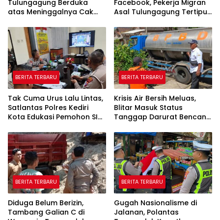
Tulungagung Berduka
Facebook, Pekerja Migran
atas Meninggalnya Cak
Asal Tulungagung Tertipu
Sholeh, Catur Santoso:
Rp622 Juta
“Beliau Pejuang Keadilan
yang Vokal”
BERITA TERBARU
BERITA TERBARU
Tak Cuma Urus Lalu Lintas,
Krisis Air Bersih Meluas,
Satlantas Polres Kediri
Blitar Masuk Status
Kota Edukasi Pemohon SIM
Tanggap Darurat Bencana
Soal Hoaks Hingga
Hingga Oktober
Pelatihan AI
BERITA TERBARU
BERITA TERBARU
Diduga Belum Berizin,
Gugah Nasionalisme di
Tambang Galian C di
Jalanan, Polantas