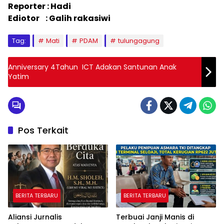
Reporter : Hadi
Ediotor : Galih rakasiwi
Tag:
Mati
PDAM
tulungagung
Anniversary 4Tahun ICT Adakan Santunan Anak
Yatim
Pos Terkait
BERITA TERBARU
BERITA TERBARU
Aliansi Jurnalis
Terbuai Janji Manis di