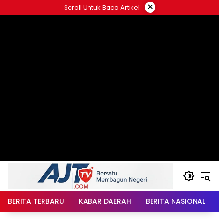
Langsung
×
Scroll Untuk Baca Artikel
ke
konten
BERITA TERBARU
KABAR DAERAH
BERITA NASIONAL