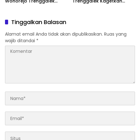
Wonorejo Trenggalek
Trenggalek Kagetkan
Dihentikan Pemkab
Pengendara Lewat Aksi Ini
Tinggalkan Balasan
Alamat email Anda tidak akan dipublikasikan.
Ruas yang
wajib ditandai
*