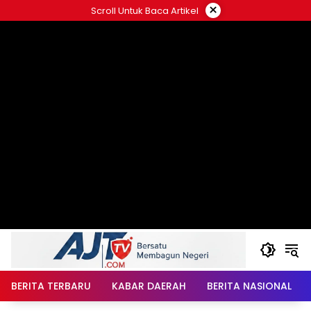
Langsung
×
Scroll Untuk Baca Artikel
ke
konten
BERITA TERBARU
KABAR DAERAH
BERITA NASIONAL