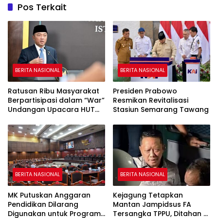
Pos Terkait
BERITA NASIONAL
BERITA NASIONAL
Ratusan Ribu Masyarakat
Presiden Prabowo
Berpartisipasi dalam “War”
Resmikan Revitalisasi
Undangan Upacara HUT
Stasiun Semarang Tawang
ke-81 Kemerdekaan RI
BERITA NASIONAL
BERITA NASIONAL
MK Putuskan Anggaran
Kejagung Tetapkan
Pendidikan Dilarang
Mantan Jampidsus FA
Digunakan untuk Program
Tersangka TPPU, Ditahan di