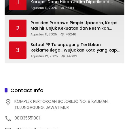
1
Korupsi Dana Hibah Jatim Diperiksa di
Trenggalek
Agustus 11, 2025
48114
Presiden Prabowo Pimpin Upacara, Korps
2
Marinir Unjuk Kekuatan dan Resmikan
Struktur Baru
Agustus 11, 2025
46246
Satpol PP Tulungagung Tertibkan
3
Reklame Ilegal, Wujudkan Kota yang Rapi
dan Indah
Agustus 12, 2025
44602
Contact Info
KOMPLEK PERTOKOAN BOLOREJO NO. 9 KAUMAN,
TULUNGAGUNG, JAWATIMUR
081335551001