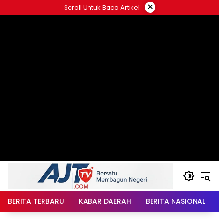
Langsung
×
Scroll Untuk Baca Artikel
ke
konten
BERITA TERBARU
KABAR DAERAH
BERITA NASIONAL