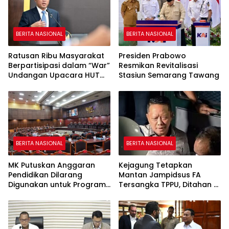
BERITA NASIONAL
BERITA NASIONAL
Ratusan Ribu Masyarakat
Presiden Prabowo
Berpartisipasi dalam “War”
Resmikan Revitalisasi
Undangan Upacara HUT
Stasiun Semarang Tawang
ke-81 Kemerdekaan RI
BERITA NASIONAL
BERITA NASIONAL
MK Putuskan Anggaran
Kejagung Tetapkan
Pendidikan Dilarang
Mantan Jampidsus FA
Digunakan untuk Program
Tersangka TPPU, Ditahan di
Makan Bergizi Gratis
Rutan KPK