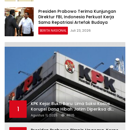
Presiden Prabowo Terima Kunjungan
Direktur FBI, Indonesia Perkuat Kerja
Sama Repatriasi Artefak Budaya
BERITA NASIONAL
Juli 23, 2026
KPK Kejar Bukti Baru: Lima Saksi Kasus
1
Korupsi Dana Hibah Jatim Diperiksa di
Trenggalek
Agustus 11, 2025
48115