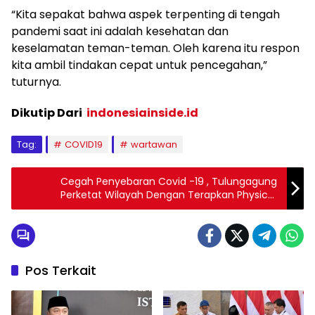
“Kita sepakat bahwa aspek terpenting di tengah
pandemi saat ini adalah kesehatan dan
keselamatan teman-teman. Oleh karena itu respon
kita ambil tindakan cepat untuk pencegahan,”
tuturnya.
Dikutip Dari
indonesiainside.id
Tag:
COVID19
wartawan
Cegah Penyebaran Covid -19 , Tulungagung
Perketat Wilayah Dengan Terapkan Physical
Distancing Di 16 Titik
Pos Terkait