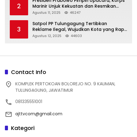
Presiden Prabowo Pimpin Upacara, Korps
2
Marinir Unjuk Kekuatan dan Resmikan
Struktur Baru
Agustus 11, 2025
46247
Satpol PP Tulungagung Tertibkan
3
Reklame Ilegal, Wujudkan Kota yang Rapi
dan Indah
Agustus 12, 2025
44603
Contact Info
KOMPLEK PERTOKOAN BOLOREJO NO. 9 KAUMAN,
TULUNGAGUNG, JAWATIMUR
081335551001
ajttvcom@gmail.com
Kategori