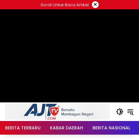
Langsung
×
Scroll Untuk Baca Artikel
ke
konten
BERITA TERBARU
KABAR DAERAH
BERITA NASIONAL