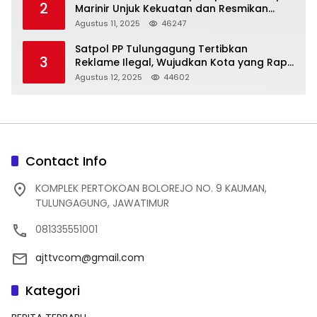
2
Marinir Unjuk Kekuatan dan Resmikan
Struktur Baru
Agustus 11, 2025
46247
Satpol PP Tulungagung Tertibkan
3
Reklame Ilegal, Wujudkan Kota yang Rapi
dan Indah
Agustus 12, 2025
44602
Contact Info
KOMPLEK PERTOKOAN BOLOREJO NO. 9 KAUMAN,
TULUNGAGUNG, JAWATIMUR
081335551001
ajttvcom@gmail.com
Kategori