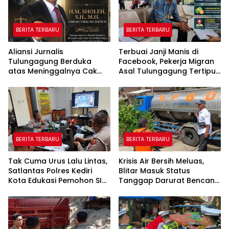
BERITA TERBARU
BERITA TERBARU
Aliansi Jurnalis
Terbuai Janji Manis di
Tulungagung Berduka
Facebook, Pekerja Migran
atas Meninggalnya Cak
Asal Tulungagung Tertipu
Sholeh, Catur Santoso:
Rp622 Juta
“Beliau Pejuang Keadilan
yang Vokal”
BERITA TERBARU
BERITA TERBARU
Tak Cuma Urus Lalu Lintas,
Krisis Air Bersih Meluas,
Satlantas Polres Kediri
Blitar Masuk Status
Kota Edukasi Pemohon SIM
Tanggap Darurat Bencana
Soal Hoaks Hingga
Hingga Oktober
Pelatihan AI