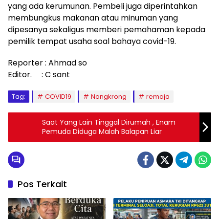
yang ada kerumunan. Pembeli juga diperintahkan
membungkus makanan atau minuman yang
dipesanya sekaligus memberi pemahaman kepada
pemilik tempat usaha soal bahaya covid-19.
Reporter : Ahmad so
Editor. : C sant
Tag:
COVID19
Nongkrong
remaja
Saat Yang Lain Tinggal Dirumah , Enam
Pemuda Diduga Malah Balapan Liar
Pos Terkait