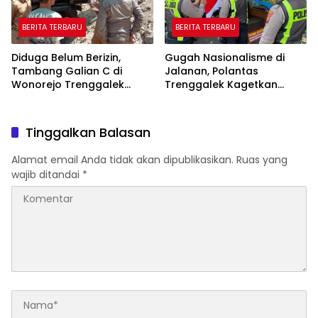
BERITA TERBARU
BERITA TERBARU
Diduga Belum Berizin,
Gugah Nasionalisme di
Tambang Galian C di
Jalanan, Polantas
Wonorejo Trenggalek
Trenggalek Kagetkan
Dihentikan Pemkab
Pengendara Lewat Aksi Ini
Tinggalkan Balasan
Alamat email Anda tidak akan dipublikasikan.
Ruas yang
wajib ditandai
*