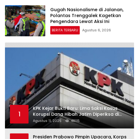
Gugah Nasionalisme di Jalanan,
Polantas Trenggalek Kagetkan
Pengendara Lewat Aksi Ini
BERITA TERBARU
Agustus 6, 2026
KPK Kejar Bukti Baru: Lima Saksi Kasus
1
Korupsi Dana Hibah Jatim Diperiksa di
Trenggalek
Agustus 11, 2025
48115
Presiden Prabowo Pimpin Upacara, Korps