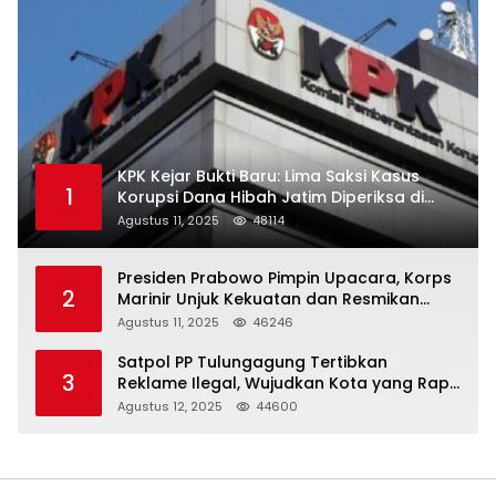
KPK Kejar Bukti Baru: Lima Saksi Kasus
1
Korupsi Dana Hibah Jatim Diperiksa di
Trenggalek
Agustus 11, 2025
48114
Presiden Prabowo Pimpin Upacara, Korps
2
Marinir Unjuk Kekuatan dan Resmikan
Struktur Baru
Agustus 11, 2025
46246
Satpol PP Tulungagung Tertibkan
3
Reklame Ilegal, Wujudkan Kota yang Rapi
dan Indah
Agustus 12, 2025
44600