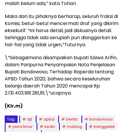
malah belum ada,” kata Tohari.
Maka dari itu pihaknya berharap, seluruh fraksi di
Komisi, betul-betul mencermati draf yang dikirim
eksekutif. “Ini harus detail, jadi diskusinya detail.
Sehingga tidak ada serupiah pun dianggarkan ke
hal-hal yang tidak urgen,”Tuturnya.
\”Sebagaimana disampaikan bupati Salwa Arifin,
dalam Paripurna Penyampaian Nota Penjelasan
Bupati Bondowoso, Terhadap Raperda tentang
APBD Tahun 2020, bahwa secara keseluruhan
belanja daerah Tahun 2020 mencapai Rp
2.131.403.991.281,81,\”ucapnya.
(Kir,m)
Tag:
ajt
apbd
berita
bondowoso
jawa timur
kediri
malang
trenggalek