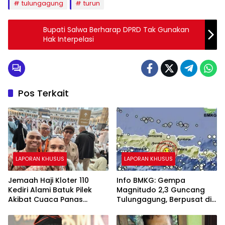
tulungagung
turun
Bupati Salwa Berharap DPRD Tak Gunakan
Hak Interpelasi
Pos Terkait
LAPORAN KHUSUS
LAPORAN KHUSUS
Jemaah Haji Kloter 110
Info BMKG: Gempa
Kediri Alami Batuk Pilek
Magnitudo 2,3 Guncang
Akibat Cuaca Panas
Tulungagung, Berpusat di
Ekstrem di Makkah
Darat Kedalaman 124 Km