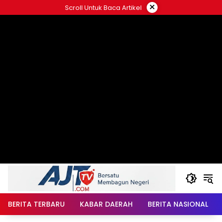
Langsung
×
Scroll Untuk Baca Artikel
ke
konten
BERITA TERBARU
KABAR DAERAH
BERITA NASIONAL