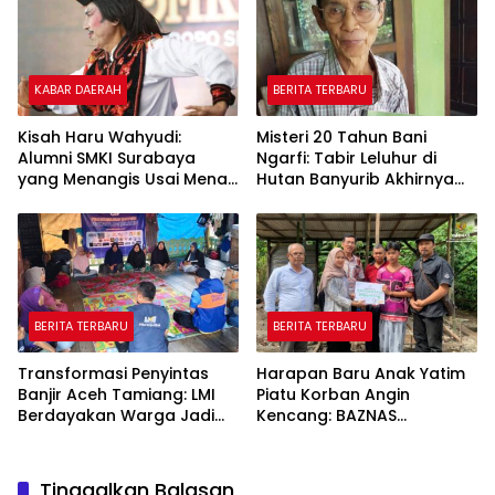
KABAR DAERAH
BERITA TERBARU
Kisah Haru Wahyudi:
Misteri 20 Tahun Bani
Alumni SMKI Surabaya
Ngarfi: Tabir Leluhur di
yang Menangis Usai Menari
Hutan Banyurib Akhirnya
di Depan Gurunya
Terkuak
BERITA TERBARU
BERITA TERBARU
Transformasi Penyintas
Harapan Baru Anak Yatim
Banjir Aceh Tamiang: LMI
Piatu Korban Angin
Berdayakan Warga Jadi
Kencang: BAZNAS
Peternak Ayam Petelur
Tulungagung Bangun
Mandiri
Rumah Layak Huni
Tinggalkan Balasan