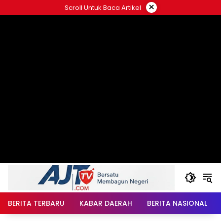
Langsung
×
Scroll Untuk Baca Artikel
ke
konten
BERITA TERBARU
KABAR DAERAH
BERITA NASIONAL