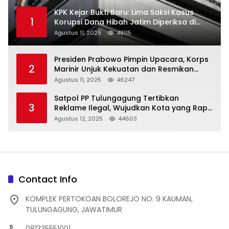
KPK Kejar Bukti Baru: Lima Saksi Kasus
1
Korupsi Dana Hibah Jatim Diperiksa di
Trenggalek
Agustus 11, 2025
48115
Presiden Prabowo Pimpin Upacara, Korps
2
Marinir Unjuk Kekuatan dan Resmikan
Struktur Baru
Agustus 11, 2025
46247
Satpol PP Tulungagung Tertibkan
3
Reklame Ilegal, Wujudkan Kota yang Rapi
dan Indah
Agustus 12, 2025
44603
Contact Info
KOMPLEK PERTOKOAN BOLOREJO NO. 9 KAUMAN,
TULUNGAGUNG, JAWATIMUR
081335551001