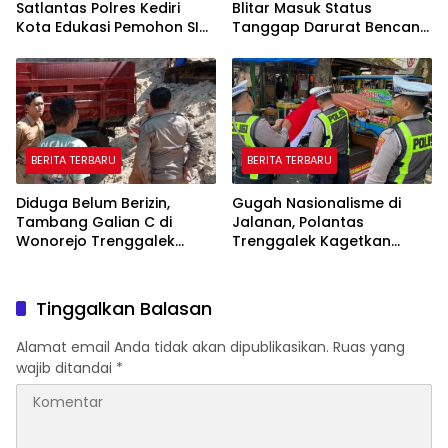
Satlantas Polres Kediri
Blitar Masuk Status
Kota Edukasi Pemohon SIM
Tanggap Darurat Bencana
Soal Hoaks Hingga
Hingga Oktober
Pelatihan AI
BERITA TERBARU
BERITA TERBARU
Diduga Belum Berizin,
Gugah Nasionalisme di
Tambang Galian C di
Jalanan, Polantas
Wonorejo Trenggalek
Trenggalek Kagetkan
Dihentikan Pemkab
Pengendara Lewat Aksi Ini
Tinggalkan Balasan
Alamat email Anda tidak akan dipublikasikan.
Ruas yang
wajib ditandai
*