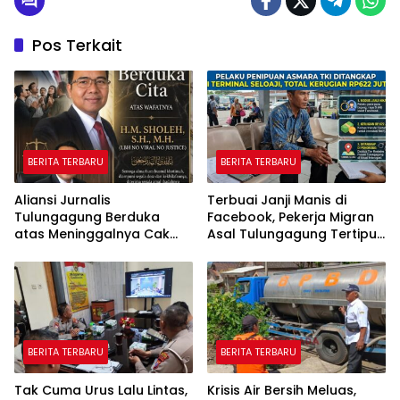
Pos Terkait
BERITA TERBARU
BERITA TERBARU
Aliansi Jurnalis
Terbuai Janji Manis di
Tulungagung Berduka
Facebook, Pekerja Migran
atas Meninggalnya Cak
Asal Tulungagung Tertipu
Sholeh, Catur Santoso:
Rp622 Juta
“Beliau Pejuang Keadilan
yang Vokal”
BERITA TERBARU
BERITA TERBARU
Tak Cuma Urus Lalu Lintas,
Krisis Air Bersih Meluas,