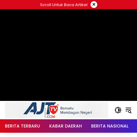
Langsung
×
Scroll Untuk Baca Artikel
ke
konten
BERITA TERBARU
KABAR DAERAH
BERITA NASIONAL