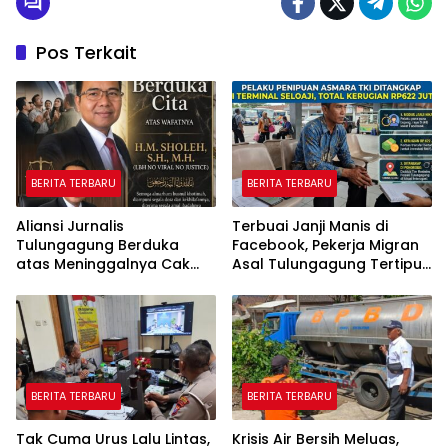
Pos Terkait
BERITA TERBARU
BERITA TERBARU
Aliansi Jurnalis
Terbuai Janji Manis di
Tulungagung Berduka
Facebook, Pekerja Migran
atas Meninggalnya Cak
Asal Tulungagung Tertipu
Sholeh, Catur Santoso:
Rp622 Juta
“Beliau Pejuang Keadilan
yang Vokal”
BERITA TERBARU
BERITA TERBARU
Tak Cuma Urus Lalu Lintas,
Krisis Air Bersih Meluas,