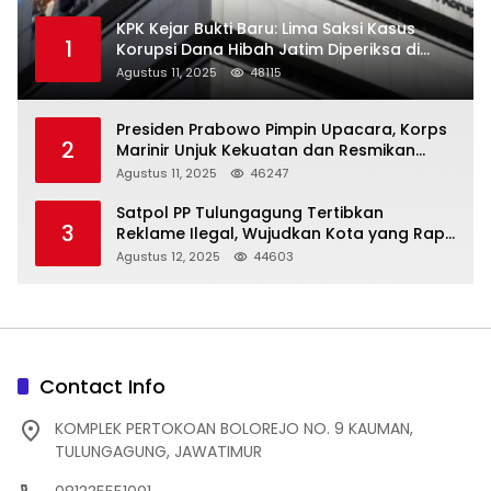
KPK Kejar Bukti Baru: Lima Saksi Kasus
1
Korupsi Dana Hibah Jatim Diperiksa di
Trenggalek
Agustus 11, 2025
48115
Presiden Prabowo Pimpin Upacara, Korps
2
Marinir Unjuk Kekuatan dan Resmikan
Struktur Baru
Agustus 11, 2025
46247
Satpol PP Tulungagung Tertibkan
3
Reklame Ilegal, Wujudkan Kota yang Rapi
dan Indah
Agustus 12, 2025
44603
Contact Info
KOMPLEK PERTOKOAN BOLOREJO NO. 9 KAUMAN,
TULUNGAGUNG, JAWATIMUR