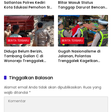
Satlantas Polres Kediri
Blitar Masuk Status
Kota Edukasi Pemohon SIM
Tanggap Darurat Bencana
Soal Hoaks Hingga
Hingga Oktober
Pelatihan AI
BERITA TERBARU
BERITA TERBARU
Diduga Belum Berizin,
Gugah Nasionalisme di
Tambang Galian C di
Jalanan, Polantas
Wonorejo Trenggalek
Trenggalek Kagetkan
Dihentikan Pemkab
Pengendara Lewat Aksi Ini
Tinggalkan Balasan
Alamat email Anda tidak akan dipublikasikan.
Ruas yang
wajib ditandai
*