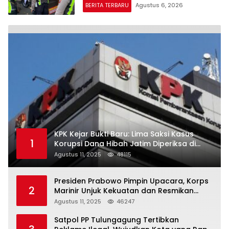
BERITA TERBARU
Agustus 6, 2026
KPK Kejar Bukti Baru: Lima Saksi Kasus
1
Korupsi Dana Hibah Jatim Diperiksa di
Trenggalek
Agustus 11, 2025
48115
Presiden Prabowo Pimpin Upacara, Korps
2
Marinir Unjuk Kekuatan dan Resmikan
Struktur Baru
Agustus 11, 2025
46247
Satpol PP Tulungagung Tertibkan