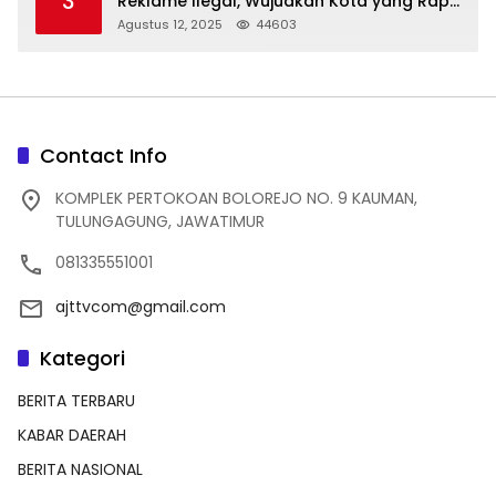
3
Reklame Ilegal, Wujudkan Kota yang Rapi
dan Indah
Agustus 12, 2025
44603
Contact Info
KOMPLEK PERTOKOAN BOLOREJO NO. 9 KAUMAN,
TULUNGAGUNG, JAWATIMUR
081335551001
ajttvcom@gmail.com
Kategori
BERITA TERBARU
KABAR DAERAH
BERITA NASIONAL