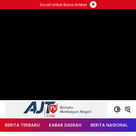
Langsung
×
Scroll Untuk Baca Artikel
ke
konten
BERITA TERBARU
KABAR DAERAH
BERITA NASIONAL