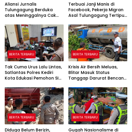
Aliansi Jurnalis
Terbuai Janji Manis di
Tulungagung Berduka
Facebook, Pekerja Migran
atas Meninggalnya Cak
Asal Tulungagung Tertipu
Sholeh, Catur Santoso:
Rp622 Juta
“Beliau Pejuang Keadilan
yang Vokal”
BERITA TERBARU
BERITA TERBARU
Tak Cuma Urus Lalu Lintas,
Krisis Air Bersih Meluas,
Satlantas Polres Kediri
Blitar Masuk Status
Kota Edukasi Pemohon SIM
Tanggap Darurat Bencana
Soal Hoaks Hingga
Hingga Oktober
Pelatihan AI
BERITA TERBARU
BERITA TERBARU
Diduga Belum Berizin,
Gugah Nasionalisme di