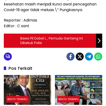
kesehatan masih menjadi kunci awal pencegahan
Covid-19 agar tidak meluas.\” Pungkasnya.
Reporter : Adimas
Editor : C sant
Bawa Pil Dobel L , Pemuda Ganteng Ini
Dibekuk Polisi
Pos Terkait
BERITA TERBARU
BERITA TERBARU