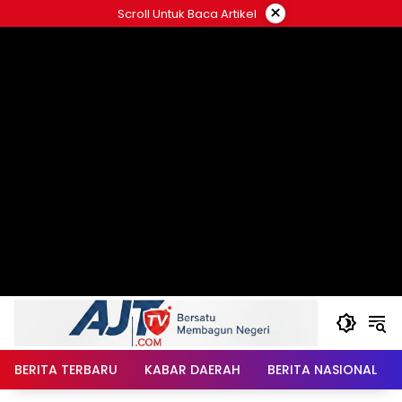
Langsung
×
Scroll Untuk Baca Artikel
ke
konten
BERITA TERBARU
KABAR DAERAH
BERITA NASIONAL