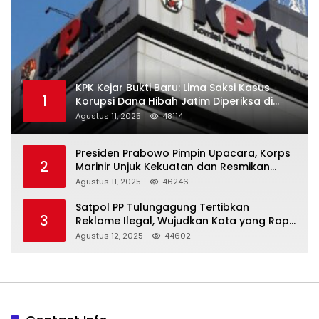
KPK Kejar Bukti Baru: Lima Saksi Kasus
1
Korupsi Dana Hibah Jatim Diperiksa di
Trenggalek
Agustus 11, 2025
48114
Presiden Prabowo Pimpin Upacara, Korps
2
Marinir Unjuk Kekuatan dan Resmikan
Struktur Baru
Agustus 11, 2025
46246
Satpol PP Tulungagung Tertibkan
3
Reklame Ilegal, Wujudkan Kota yang Rapi
dan Indah
Agustus 12, 2025
44602