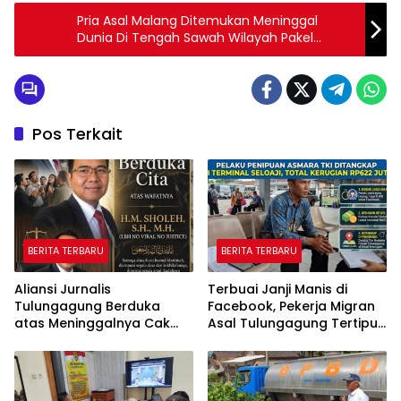
Pria Asal Malang Ditemukan Meninggal
Dunia Di Tengah Sawah Wilayah Pakel
Tulungagung
Pos Terkait
BERITA TERBARU
BERITA TERBARU
Aliansi Jurnalis
Terbuai Janji Manis di
Tulungagung Berduka
Facebook, Pekerja Migran
atas Meninggalnya Cak
Asal Tulungagung Tertipu
Sholeh, Catur Santoso:
Rp622 Juta
“Beliau Pejuang Keadilan
yang Vokal”