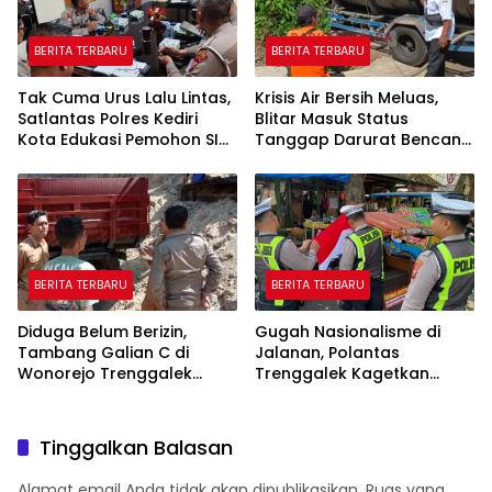
BERITA TERBARU
BERITA TERBARU
Tak Cuma Urus Lalu Lintas,
Krisis Air Bersih Meluas,
Satlantas Polres Kediri
Blitar Masuk Status
Kota Edukasi Pemohon SIM
Tanggap Darurat Bencana
Soal Hoaks Hingga
Hingga Oktober
Pelatihan AI
BERITA TERBARU
BERITA TERBARU
Diduga Belum Berizin,
Gugah Nasionalisme di
Tambang Galian C di
Jalanan, Polantas
Wonorejo Trenggalek
Trenggalek Kagetkan
Dihentikan Pemkab
Pengendara Lewat Aksi Ini
Tinggalkan Balasan
Alamat email Anda tidak akan dipublikasikan.
Ruas yang